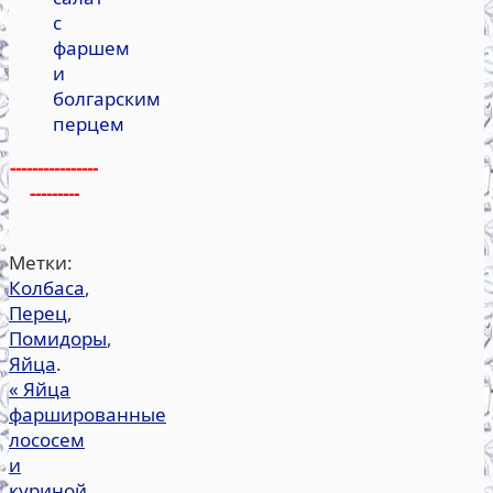
с
фаршем
и
болгарским
перцем
----------------
---------
Метки:
Колбаса
,
Перец
,
Помидоры
,
Яйца
.
«
Яйца
фаршированные
лососем
и
куриной