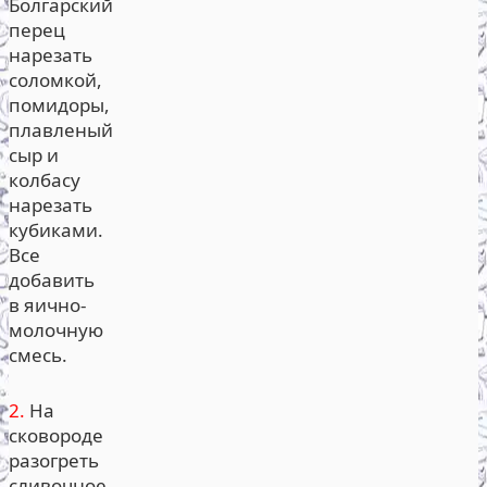
Болгарский
перец
нарезать
соломкой,
помидоры,
плавленый
сыр и
колбасу
нарезать
кубиками.
Все
добавить
в яично-
молочную
смесь.
2.
На
сковороде
разогреть
сливочное