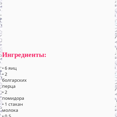
Ингредиенты:
• 6 яиц
• 2
болгарских
перца
• 2
помидора
• 1 стакан
молока
• 0,5