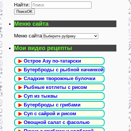
Найти:
Поиск
OK
Меню сайта
Меню сайта
Мои видео рецепты
▶
Острое Азу по-татарски
▶
Бутерброды с рыбной начинкой
▶
Сладкие творожные булочки
▶
Рыбные котлеты с рисом
▶
Суп из тыквы
▶
Бутерброды с грибами
▶
Суп с сайрой и рисом
▶
Овощной салат с фасолью