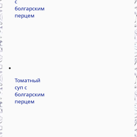
с
болгарским
перцем
Томатный
суп с
болгарским
перцем