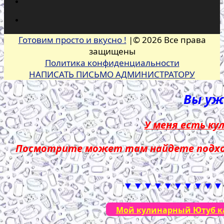
Готовим просто и вкусно !
|© 2026 Все права
защищены
Политика конфиденциальности
НАПИСАТЬ ПИСЬМО АДМИНИСТРАТОРУ
Вы уже
У меня есть ку
Посмотрите может там найдете подход
▼▼▼▼▼▼▼▼▼▼
Мой кулинарный Ютуб кан