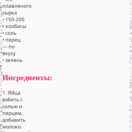
плавленого
сырка
• 150-200
г колбасы
• соль
• перец
— по
вкусу
• зелень
Ингредиенты:
1.
Яйца
взбить с
солью и
перцем,
добавить
молоко.