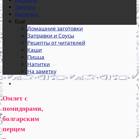
Закуски
Выпечка
Ещё
Домашние заготовки
Заправки и Соусы
Рецепты от читателей
Каши
Пицца
Напитки
На заметку
Омлет с
помидорами,
болгарским
перцем
и