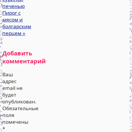
печенью
Пирог с
мясом и
болгарским
перцем
»
Добавить
комментарий
Ваш
адрес
email не
будет
опубликован.
Обязательные
поля
помечены
*