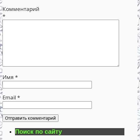
Комментарий
*
Имя
*
Email
*
Поиск по сайту