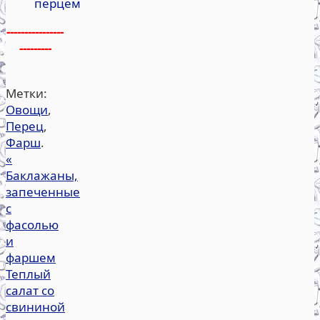
перцем
----------------
---------
Метки:
Овощи
,
Перец
,
Фарш
.
«
Баклажаны,
запеченные
с
фасолью
и
фаршем
Теплый
салат со
свининой