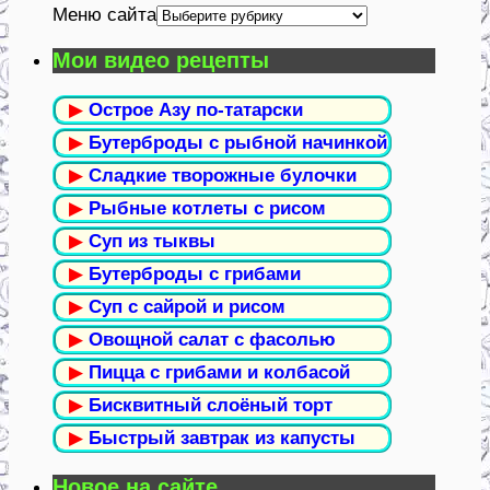
Меню сайта
Мои видео рецепты
▶
Острое Азу по-татарски
▶
Бутерброды с рыбной начинкой
▶
Сладкие творожные булочки
▶
Рыбные котлеты с рисом
▶
Суп из тыквы
▶
Бутерброды с грибами
▶
Суп с сайрой и рисом
▶
Овощной салат с фасолью
▶
Пицца с грибами и колбасой
▶
Бисквитный слоёный торт
▶
Быстрый завтрак из капусты
Новое на сайте