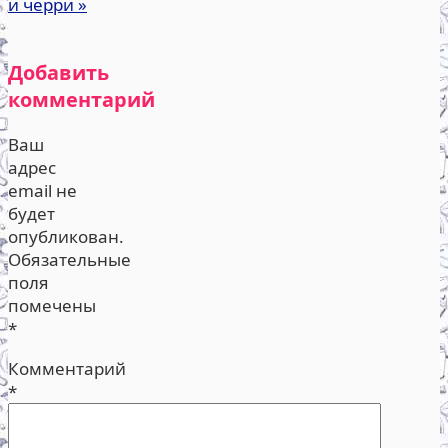
и черри
»
Добавить
комментарий
Ваш
адрес
email не
будет
опубликован.
Обязательные
поля
помечены
*
Комментарий
*