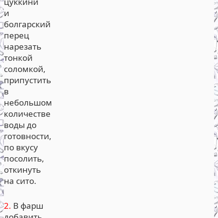
цуккини
и
болгарский
перец
нарезать
тонкой
соломкой,
припустить
в
небольшом
количестве
воды до
готовности,
по вкусу
посолить,
откинуть
на сито.
2.
В фарш
добавить