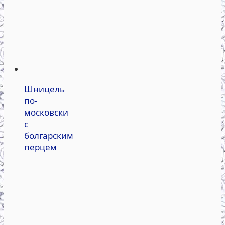
Шницель
по-
московски
с
болгарским
перцем