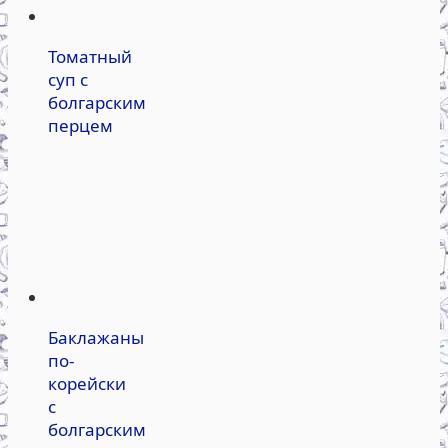
Томатный
суп с
болгарским
перцем
Баклажаны
по-
корейски
с
болгарским