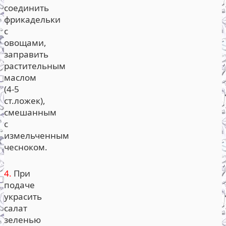
соединить
фрикадельки
с
овощами,
заправить
растительным
маслом
(4-5
ст.ложек),
смешанным
с
измельченным
чесноком.
4.
При
подаче
украсить
салат
зеленью