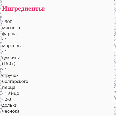
Ингредиенты:
• 300 г
мясного
фарша
• 1
морковь
• 1
цуккини
(150 г)
• 1
стручок
болгарского
перца
• 1 яйцо
• 2-3
дольки
чеснока