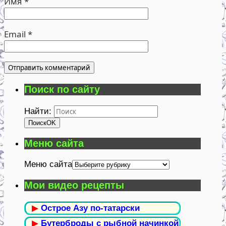
Имя
*
Email
*
Поиск по сайту
Найти:
Поиск
OK
Меню сайта
Меню сайта
Мои видео рецепты
▶
Острое Азу по-татарски
▶
Бутерброды с рыбной начинкой