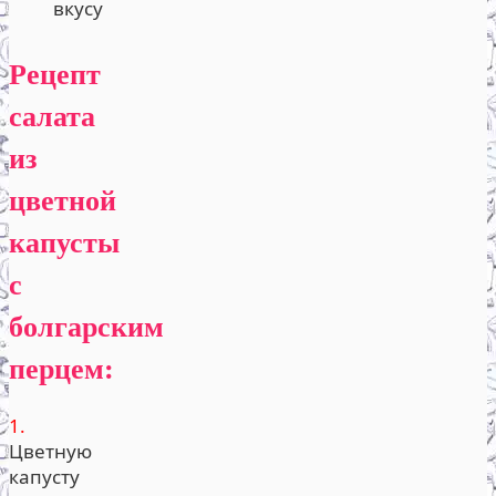
вкусу
Рецепт
салата
из
цветной
капусты
с
болгарским
перцем:
1.
Цветную
капусту