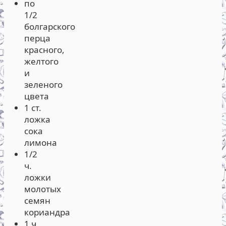
по
1/2
болгарского
перца
красного,
желтого
и
зеленого
цвета
1 ст.
ложка
сока
лимона
1/2
ч.
ложки
молотых
семян
кориандра
1 ч.