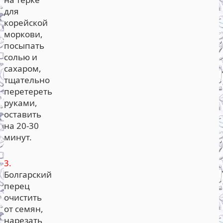
для
корейской
моркови,
посыпать
солью и
сахаром,
тщательно
перетереть
руками,
оставить
на 20-30
минут.
3.
Болгарский
перец
очистить
от семян,
нарезать