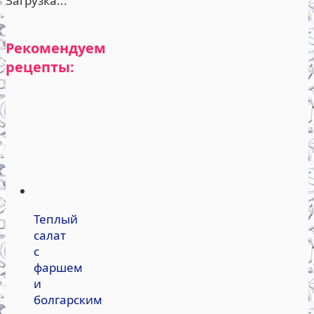
Загрузка...
Рекомендуем
рецепты:
Теплый
салат
с
фаршем
и
болгарским