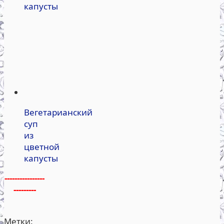
капусты
Вегетарианский
суп
из
цветной
капусты
----------------
---------
Метки: