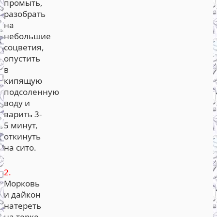
промыть,
разобрать
на
небольшие
соцветия,
опустить
в
кипящую
подсоленную
воду и
варить 3-
5 минут,
откинуть
на сито.
2.
Морковь
и дайкон
натереть
на терке