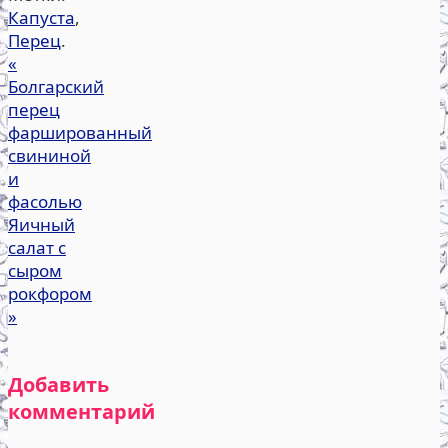
Капуста
,
Перец
.
«
Болгарский
перец
фаршированный
свининой
и
фасолью
Яичный
салат с
сыром
рокфором
»
Добавить
комментарий