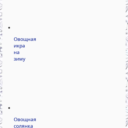
Овощная
икра
на
зиму
Овощная
солянка