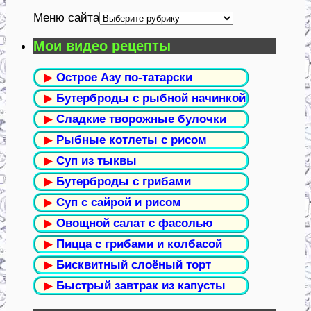
Меню сайта
Мои видео рецепты
▶
Острое Азу по-татарски
▶
Бутерброды с рыбной начинкой
▶
Сладкие творожные булочки
▶
Рыбные котлеты с рисом
▶
Суп из тыквы
▶
Бутерброды с грибами
▶
Суп с сайрой и рисом
▶
Овощной салат с фасолью
▶
Пицца с грибами и колбасой
▶
Бисквитный слоёный торт
▶
Быстрый завтрак из капусты