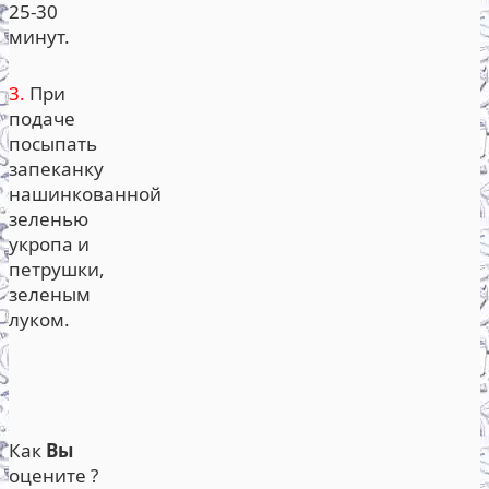
25-30
минут.
3.
При
подаче
посыпать
запеканку
нашинкованной
зеленью
укропа и
петрушки,
зеленым
луком.
Как
Вы
оцените ?