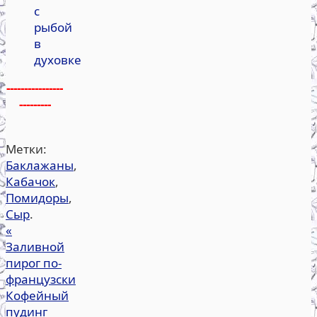
с
рыбой
в
духовке
----------------
---------
Метки:
Баклажаны
,
Кабачок
,
Помидоры
,
Сыр
.
«
Заливной
пирог по-
французски
Кофейный
пудинг