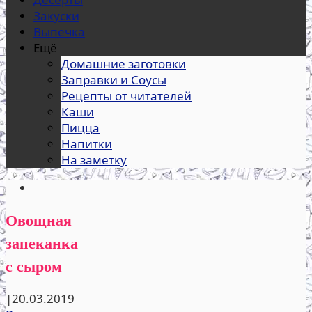
Закуски
Выпечка
Ещё
Домашние заготовки
Заправки и Соусы
Рецепты от читателей
Каши
Пицца
Напитки
На заметку
Овощная
запеканка
с сыром
|
20.03.2019