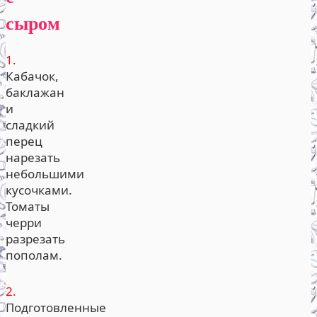
сыром
1.
Кабачок,
баклажан
и
сладкий
перец
нарезать
небольшими
кусочками.
Томаты
черри
разрезать
пополам.
2.
Подготовленные