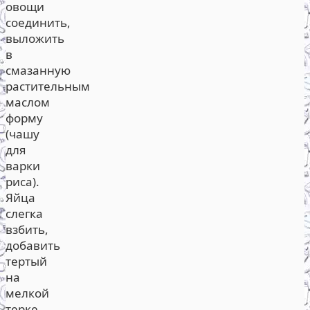
овощи
соединить,
выложить
в
смазанную
растительным
маслом
форму
(чашу
для
варки
риса).
Яйца
слегка
взбить,
добавить
тертый
на
мелкой
терке