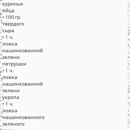
куриных
яйца
• 100 гр
твердого
сыра
• 1 ч.
ложка
нашинкованной
зелени
петрушки
• 1 ч.
ложка
нашинкованной
зелени
укропа
• 1 ч.
ложка
нашинкованного
зеленого