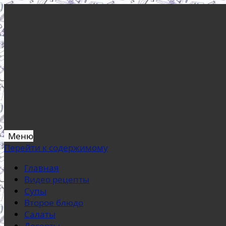
Меню
Перейти к содержимому
Главная
Видео рецепты
Супы
Второе блюдо
Салаты
Десерты