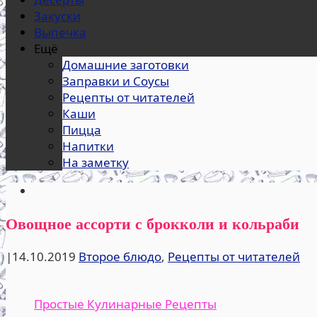
Закуски
Выпечка
Ещё
Домашние заготовки
Заправки и Соусы
Рецепты от читателей
Каши
Пицца
Напитки
На заметку
Овощное ассорти с брокколи и кольраби
|
14.10.2019
Второе блюдо
,
Рецепты от читателей
Простые Кулинарные Рецепты