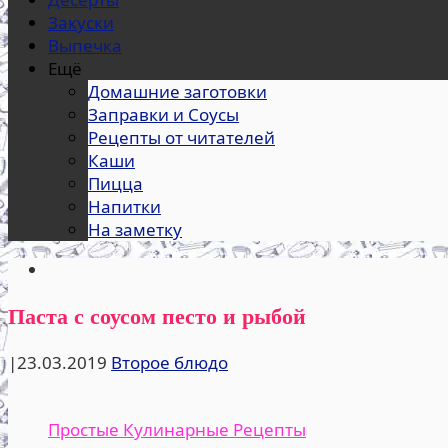
Закуски
Выпечка
Ещё
Домашние заготовки
Заправки и Соусы
Рецепты от читателей
Каши
Пицца
Напитки
На заметку
Паста с соусом песто и рыбой
|
23.03.2019
Второе блюдо
Простые Кулинарные Рецепты