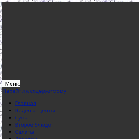
Меню
Перейти к содержимому
Главная
Видео рецепты
Супы
Второе блюдо
Салаты
Десерты