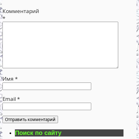
Комментарий
*
Имя
*
Email
*
Поиск по сайту