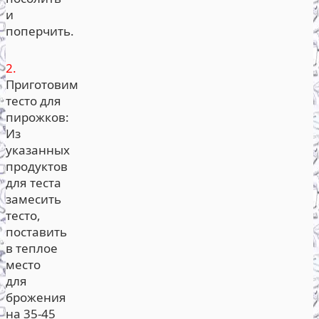
и
поперчить.
2.
Приготовим
тесто для
пирожков:
Из
указанных
продуктов
для теста
замесить
тесто,
поставить
в теплое
место
для
брожения
на 35-45