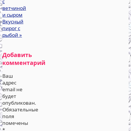
с
ветчиной
и сыром
Вкусный
пирог с
рыбой
»
Добавить
комментарий
Ваш
адрес
email не
будет
опубликован.
Обязательные
поля
помечены
*