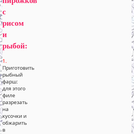
пирожков
с
рисом
и
рыбой:
1.
Приготовить
рыбный
фарш:
для этого
филе
разрезать
на
кусочки и
обжарить
в