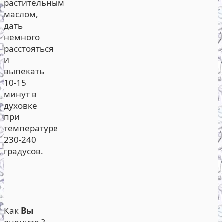
растительным
маслом,
дать
немного
расстояться
и
выпекать
10-15
минут в
духовке
при
температуре
230-240
градусов.
Как
Вы
оцените ?