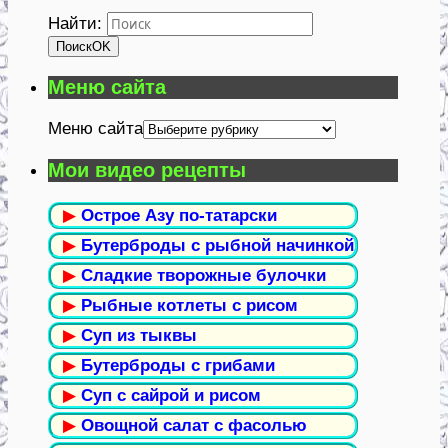
Найти:
Поиск
OK
Меню сайта
Меню сайта
Мои видео рецепты
▶
Острое Азу по-татарски
▶
Бутерброды с рыбной начинкой
▶
Сладкие творожные булочки
▶
Рыбные котлеты с рисом
▶
Суп из тыквы
▶
Бутерброды с грибами
▶
Суп с сайрой и рисом
▶
Овощной салат с фасолью