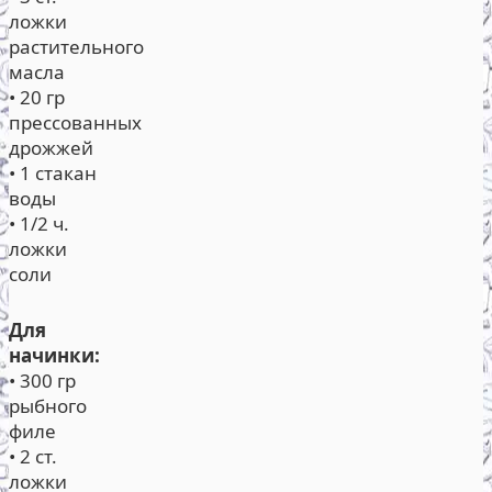
ложки
растительного
масла
• 20 гр
прессованных
дрожжей
• 1 стакан
воды
• 1/2 ч.
ложки
соли
Для
начинки:
• 300 гр
рыбного
филе
• 2 ст.
ложки