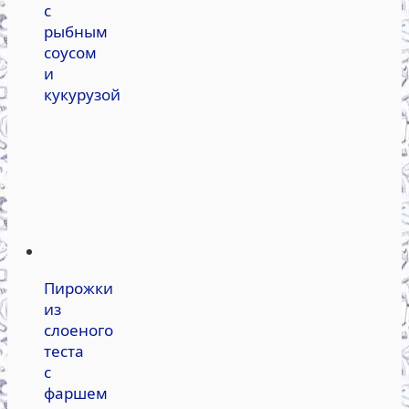
с
рыбным
соусом
и
кукурузой
Пирожки
из
слоеного
теста
с
фаршем