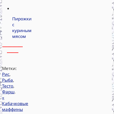
Пирожки
с
куриным
мясом
----------------
---------
Метки:
Рис
,
Рыба
,
Тесто
,
Фарш
.
«
Кабачковые
маффины