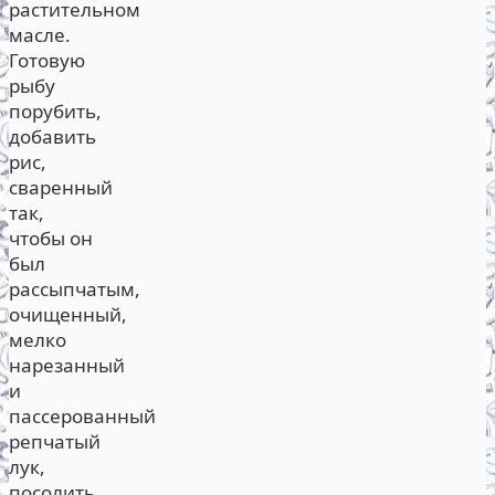
растительном
масле.
Готовую
рыбу
порубить,
добавить
рис,
сваренный
так,
чтобы он
был
рассыпчатым,
очищенный,
мелко
нарезанный
и
пассерованный
репчатый
лук,
посолить