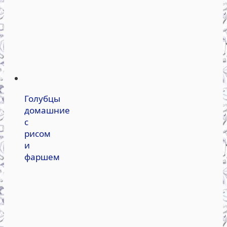
Голубцы
домашние
с
рисом
и
фаршем