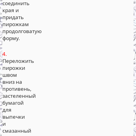
соединить
края и
придать
пирожкам
продолговатую
форму.
4.
Переложить
пирожки
швом
вниз на
противень,
застеленный
бумагой
для
выпечки
и
смазанный