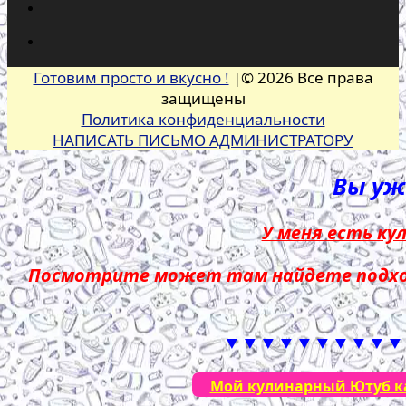
Готовим просто и вкусно !
|© 2026 Все права
защищены
Политика конфиденциальности
НАПИСАТЬ ПИСЬМО АДМИНИСТРАТОРУ
Вы уже
У меня есть ку
Посмотрите может там найдете подход
▼▼▼▼▼▼▼▼▼▼
Мой кулинарный Ютуб кан