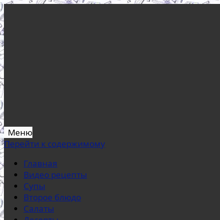
Меню
Перейти к содержимому
Главная
Видео рецепты
Супы
Второе блюдо
Салаты
Десерты