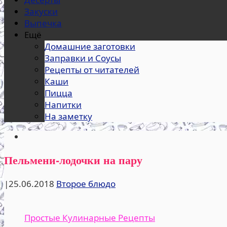
Закуски
Выпечка
Ещё
Домашние заготовки
Заправки и Соусы
Рецепты от читателей
Каши
Пицца
Напитки
На заметку
Пельмени-лодочки на пару
|
25.06.2018
Второе блюдо
Простые Кулинарные Рецепты