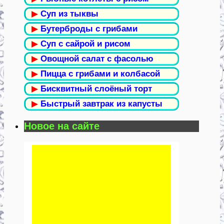
▶
Суп из тыквы
▶
Бутерброды с грибами
▶
Суп с сайрой и рисом
▶
Овощной салат с фасолью
▶
Пицца с грибами и колбасой
▶
Бисквитный слоёный торт
▶
Быстрый завтрак из капусты
Новое на сайте