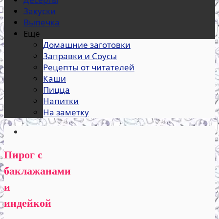
Закуски
Выпечка
Ещё
Домашние заготовки
Заправки и Соусы
Рецепты от читателей
Каши
Пицца
Напитки
На заметку
Пирог с
баклажанами
и
индейкой