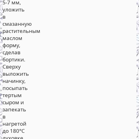
5-7 мм,
уложить
в
смазанную
растительным
маслом
форму,
сделав
бортики.
Сверху
выложить
начинку,
посыпать
тертым
сыром и
запекать
в
нагретой
до 180°С
духовке