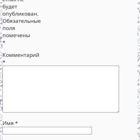
будет
опубликован.
Обязательные
поля
помечены
*
Комментарий
*
Имя
*