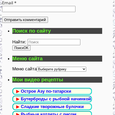
Email
*
Поиск по сайту
Найти:
Поиск
OK
Меню сайта
Меню сайта
Мои видео рецепты
▶
Острое Азу по-татарски
▶
Бутерброды с рыбной начинкой
▶
Сладкие творожные булочки
▶
Рыбные котлеты с рисом