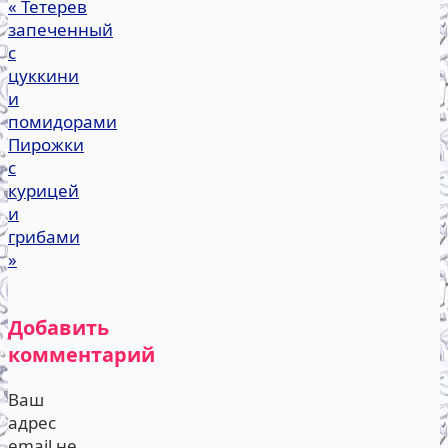
«
Тетерев
запеченный
с
цуккини
и
помидорами
Пирожки
с
курицей
и
грибами
»
Добавить
комментарий
Ваш
адрес
email не