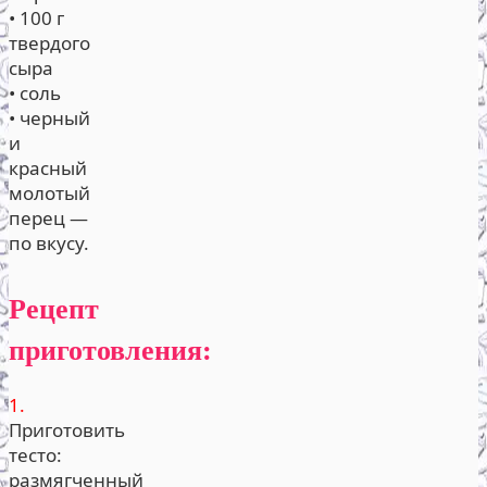
• 100 г
твердого
сыра
• соль
• черный
и
красный
молотый
перец —
по вкусу.
Рецепт
приготовления:
1.
Приготовить
тесто:
размягченный