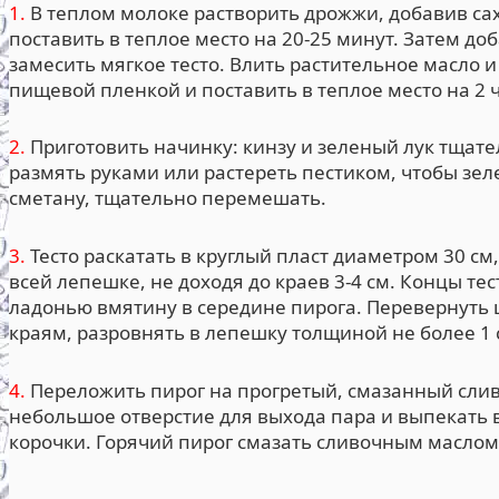
1.
В теплом молоке растворить дрожжи, добавив сах
поставить в теплое место на 20-25 минут. Затем до
замесить мягкое тесто. Влить растительное масло 
пищевой пленкой и поставить в теплое место на 2 ч
2.
Приготовить начинку: кинзу и зеленый лук тщате
размять руками или растереть пестиком, чтобы зел
сметану, тщательно перемешать.
3.
Тесто раскатать в круглый пласт диаметром 30 с
всей лепешке, не доходя до краев 3-4 см. Концы те
ладонью вмятину в середине пирога. Перевернуть 
краям, разровнять в лепешку толщиной не более 1 
4.
Переложить пирог на прогретый, смазанный слив
небольшое отверстие для выхода пара и выпекать в
корочки. Горячий пирог смазать сливочным маслом 