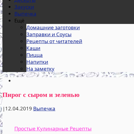
Закуски
Выпечка
Ещё
Домашние заготовки
Заправки и Соусы
Рецепты от читателей
Каши
Пицца
Напитки
На заметку
Пирог с сыром и зеленью
|
12.04.2019
Выпечка
Простые Кулинарные Рецепты