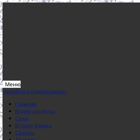
Меню
Перейти к содержимому
Главная
Видео рецепты
Супы
Второе блюдо
Салаты
Десерты