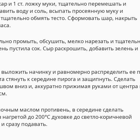
ар и 1 ст. ложку муки, тщательно перемешать и
бавить воду и соль, всыпать просеянную муку и
и тщательно обмять тесто. Сформовать шар, накрыть
аса.
льно промыть, обсушить, мелко нарезать и тщатель
ень пустила сок. Сыр раскрошить, добавить зелень и
м, выложить начинку и равномерно распределить ее 
ста стянуть к середине пирога и защипнуть. Сделать
швом вниз и, аккуратно прижимая руками от центра 
см.
очным маслом противень, в середине сделать
 нагретой до 200°С духовке до светло-коричневой
и сразу подавать.