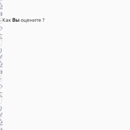
Как
Вы
оцените ?