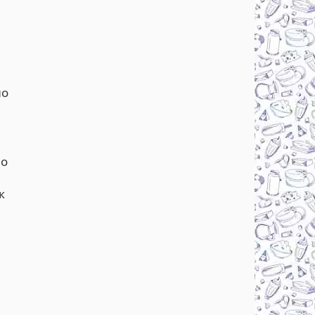
но
по
к