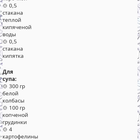
🍲 0,5
стакана
теплой
кипяченой
воды
🍲 0,5
стакана
кипятка
Для
супа:
🍲 300 гр
белой
колбасы
🍲 100 гр
копченой
грудинки
🍲 4
картофелины