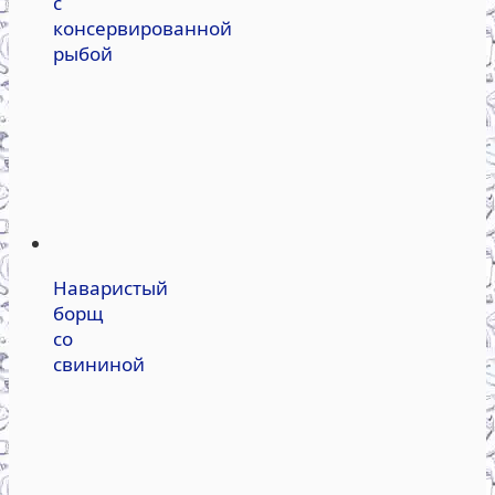
с
консервированной
рыбой
Наваристый
борщ
со
свининой