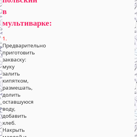
в
мультиварке:
1.
Предварительно
приготовить
закваску:
муку
залить
кипятком,
размешать,
долить
оставшуюся
воду,
добавить
хлеб.
Накрыть
марлей и