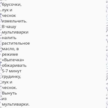
брусочки,
лук и
чеснок
измельчить.
В чашу
мультиварки
налить
растительное
масло, в
режиме
«Выпечка»
обжаривать
5-7 минут
грудинку,
лук и
чеснок.
Вынуть
из
мультиварки.