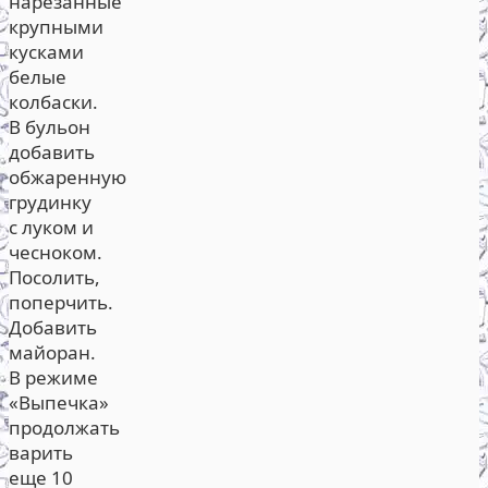
нарезанные
крупными
кусками
белые
колбаски.
В бульон
добавить
обжаренную
грудинку
с луком и
чесноком.
Посолить,
поперчить.
Добавить
майоран.
В режиме
«Выпечка»
продолжать
варить
еще 10