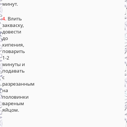
минут.
4.
Влить
закваску,
довести
до
кипения,
поварить
1-2
минуты и
подавать
с
разрезанным
на
половинки
вареным
яйцом.