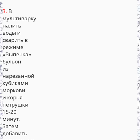
3.
В
мультиварку
налить
воды и
сварить в
режиме
«Выпечка»
бульон
из
нарезанной
кубиками
моркови
и корня
петрушки
15-20
минут.
Затем
добавить