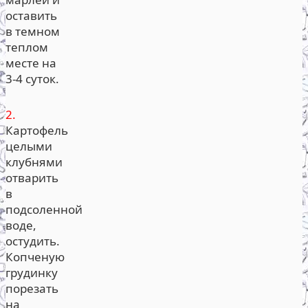
оставить
в темном
теплом
месте на
3-4 суток.
2.
Картофель
целыми
клубнями
отварить
в
подсоленной
воде,
остудить.
Копченую
грудинку
порезать
на