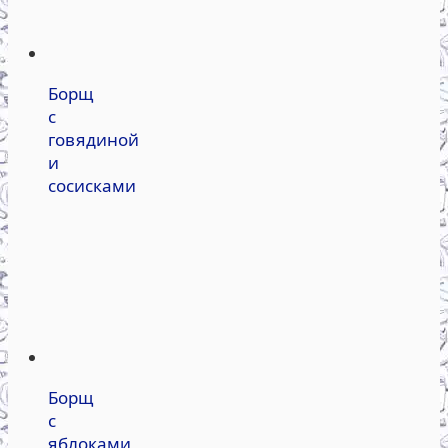
Борщ
с
говядиной
и
сосисками
Борщ
с
яблоками