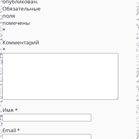
опубликован.
Обязательные
поля
помечены
*
Комментарий
*
Имя
*
Email
*