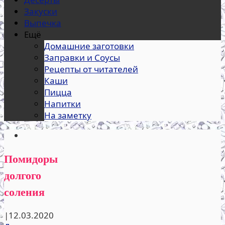
Закуски
Выпечка
Ещё
Домашние заготовки
Заправки и Соусы
Рецепты от читателей
Каши
Пицца
Напитки
На заметку
Помидоры
долгого
соления
|
12.03.2020