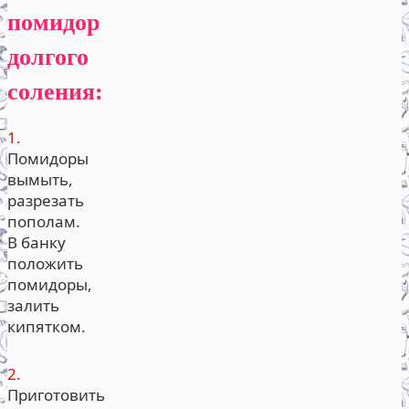
помидор
долгого
соления:
1.
Помидоры
вымыть,
разрезать
пополам.
В банку
положить
помидоры,
залить
кипятком.
2.
Приготовить