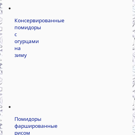
Консервированные
помидоры
с
огурцами
на
зиму
Помидоры
фаршированные
рисом