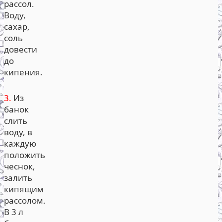
рассол.
Воду,
сахар,
соль
довести
до
кипения.
3.
Из
банок
слить
воду, в
каждую
положить
чеснок,
залить
кипящим
рассолом.
В 3 л