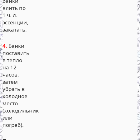
банки
влить по
1 ч. л.
эссенции,
закатать.
4.
Банки
поставить
в тепло
на 12
часов,
затем
убрать в
холодное
место
(холодильник
или
погреб).