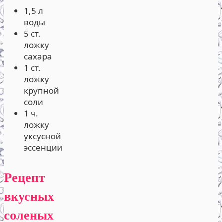
1,5 л
воды
5 ст.
ложку
сахара
1 ст.
ложку
крупной
соли
1 ч.
ложку
уксусной
эссенции
Рецепт
вкусных
соленых