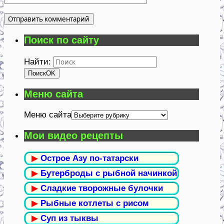
Поиск по сайту
Найти:
Поиск
OK
Меню сайта
Меню сайта
Мои видео рецепты
▶
Острое Азу по-татарски
▶
Бутерброды с рыбной начинкой
▶
Сладкие творожные булочки
▶
Рыбные котлеты с рисом
▶
Суп из тыквы