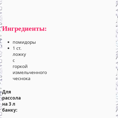
Ингредиенты:
помидоры
1 ст.
ложку
с
горкой
измельченного
чеснока
Для
рассола
на 3 л
банку: