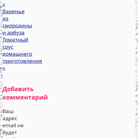
«
Варенье
из
смородины
и арбуза
Томатный
соус
домашнего
приготовления
»
Добавить
комментарий
Ваш
адрес
email не
будет