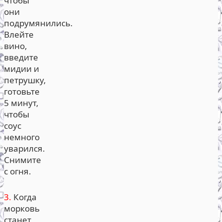
чтобы
они
подрумянились.
Влейте
вино,
введите
мидии и
петрушку,
готовьте
5 минут,
чтобы
соус
немного
уварился.
Снимите
с огня.
3.
Когда
морковь
станет