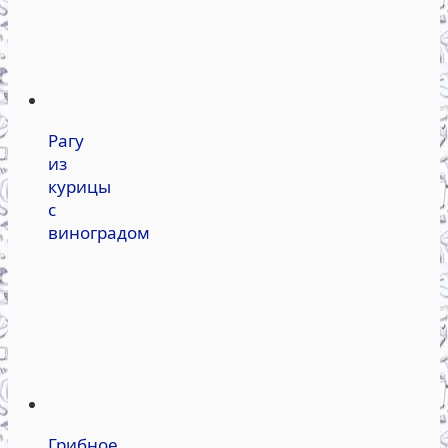
Рагу
из
курицы
с
виноградом
Грибное