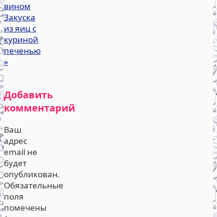
вином
Закуска
из яиц с
куриной
печенью
»
Добавить
комментарий
Ваш
адрес
email не
будет
опубликован.
Обязательные
поля
помечены