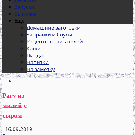
Закуски
Выпечка
Ещё
Домашние заготовки
Заправки и Соусы
Рецепты от читателей
Каши
Пицца
Напитки
На заметку
Рагу из
мидий с
сыром
|
16.09.2019