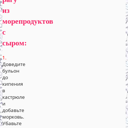
из
морепродуктов
с
сыром:
1.
Доведите
бульон
до
кипения
в
кастрюле
и
добавьте
морковь.
Убавьте