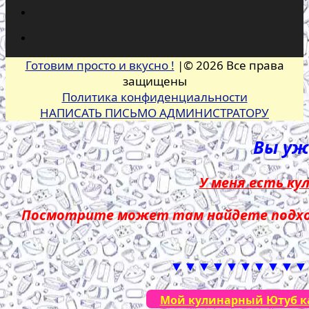
Готовим просто и вкусно !
|© 2026 Все права
защищены
Политика конфиденциальности
НАПИСАТЬ ПИСЬМО АДМИНИСТРАТОРУ
Вы уже
У меня есть ку
Посмотрите может там найдете подход
▼▼▼▼▼▼▼▼▼▼
Мой кулинарный Ютуб кан