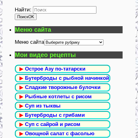
Найти:
Поиск
OK
Меню сайта
Меню сайта
Мои видео рецепты
▶
Острое Азу по-татарски
▶
Бутерброды с рыбной начинкой
▶
Сладкие творожные булочки
▶
Рыбные котлеты с рисом
▶
Суп из тыквы
▶
Бутерброды с грибами
▶
Суп с сайрой и рисом
▶
Овощной салат с фасолью