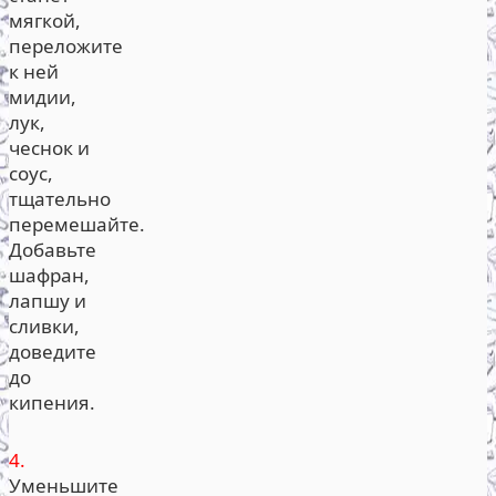
мягкой,
переложите
к ней
мидии,
лук,
чеснок и
соус,
тщательно
перемешайте.
Добавьте
шафран,
лапшу и
сливки,
доведите
до
кипения.
4.
Уменьшите