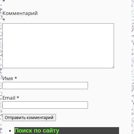
*
Комментарий
*
Имя
*
Email
*
Поиск по сайту