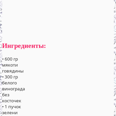
Ингредиенты:
• 600 гр
мякоти
говядины
• 300 гр
белого
винограда
без
косточек
• 1 пучок
зелени