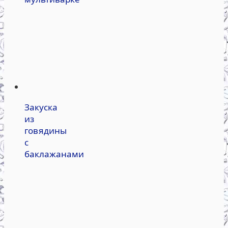
Закуска
из
говядины
с
баклажанами