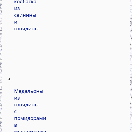
колбаска
из
свинины
и
говядины
Медальоны
из
говядины
с
помидорами
в
мультиварке