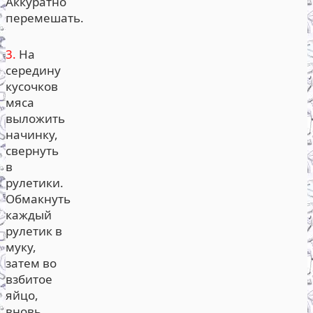
Аккуратно
перемешать.
3.
На
середину
кусочков
мяса
выложить
начинку,
свернуть
в
рулетики.
Обмакнуть
каждый
рулетик в
муку,
затем во
взбитое
яйцо,
вновь