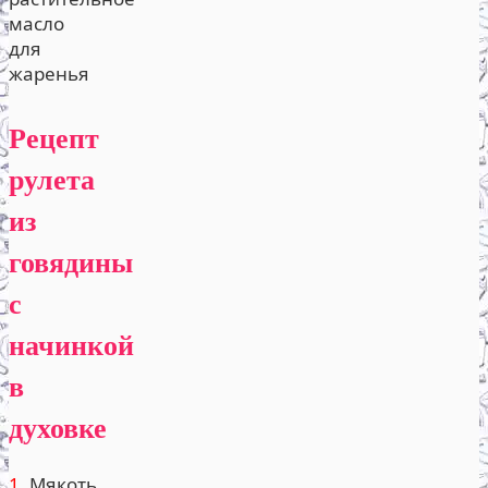
масло
для
жаренья
Рецепт
рулета
из
говядины
с
начинкой
в
духовке
1.
Мякоть