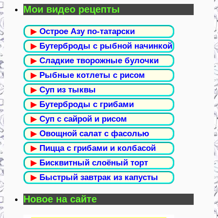
Мои видео рецепты
▶
Острое Азу по-татарски
▶
Бутерброды с рыбной начинкой
▶
Сладкие творожные булочки
▶
Рыбные котлеты с рисом
▶
Суп из тыквы
▶
Бутерброды с грибами
▶
Суп с сайрой и рисом
▶
Овощной салат с фасолью
▶
Пицца с грибами и колбасой
▶
Бисквитный слоёный торт
▶
Быстрый завтрак из капусты
Новое на сайте