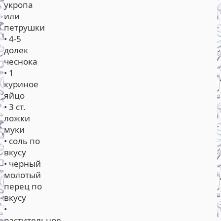
укропа
или
петрушки
• 4-5
долек
чеснока
• 1
куриное
яйцо
• 3 ст.
ложки
муки
• соль по
вкусу
• черный
молотый
перец по
вкусу
•
растительное