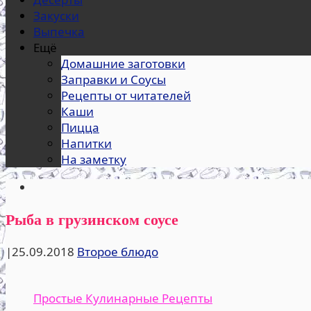
Закуски
Выпечка
Ещё
Домашние заготовки
Заправки и Соусы
Рецепты от читателей
Каши
Пицца
Напитки
На заметку
Рыба в грузинском соусе
|
25.09.2018
Второе блюдо
Простые Кулинарные Рецепты