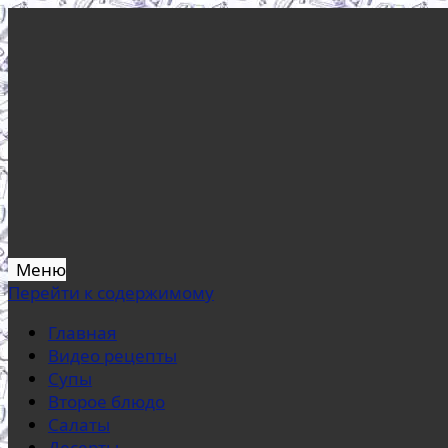
Меню
Перейти к содержимому
Главная
Видео рецепты
Супы
Второе блюдо
Салаты
Десерты