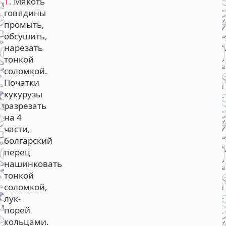
1.
Мякоть
говядины
промыть,
обсушить,
нарезать
тонкой
соломкой.
Початки
кукурузы
разрезать
на 4
части,
болгарский
перец
нашинковать
тонкой
соломкой,
лук-
порей
кольцами.