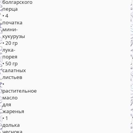
болгарского
перца
• 4
початка
мини-
кукурузы
• 20 гр
лука-
порея
• 50 гр
салатных
листьев
•
растительное
масло
для
жаренья
• 1
долька
чеснока