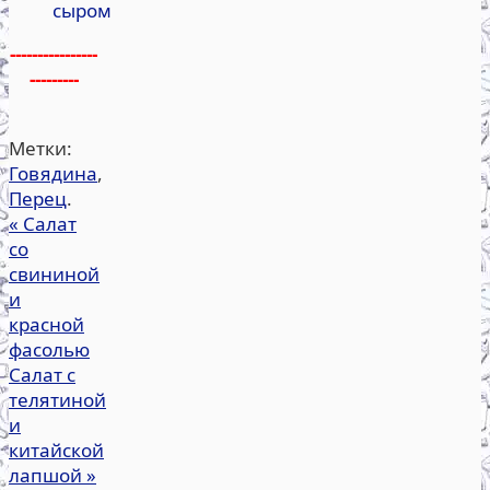
сыром
----------------
---------
Метки:
Говядина
,
Перец
.
«
Салат
со
свининой
и
красной
фасолью
Салат с
телятиной
и
китайской
лапшой
»