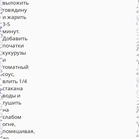
выложить
говядину
и жарить
3-5
минут.
Добавить
початки
кукурузы
и
томатный
соус,
влить 1/4
стакана
воды и
тушить
на
слабом
огне,
помешивая,
до