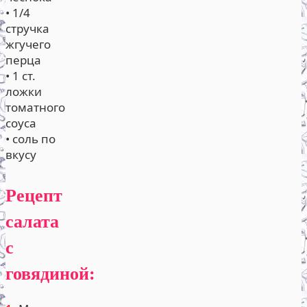
• 1/4
стручка
жгучего
перца
• 1 ст.
ложки
томатного
соуса
• соль по
вкусу
Рецепт
салата
с
говядиной: