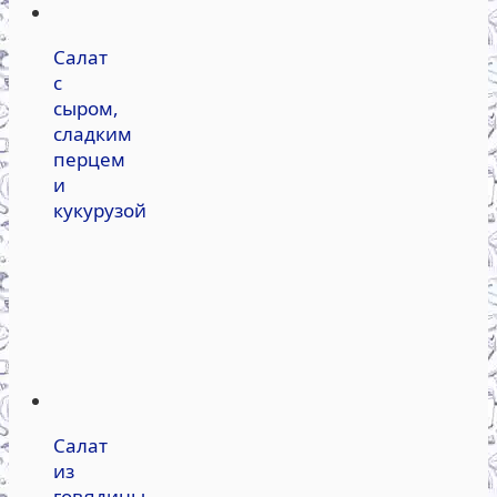
Салат
с
сыром,
сладким
перцем
и
кукурузой
Салат
из
говядины,