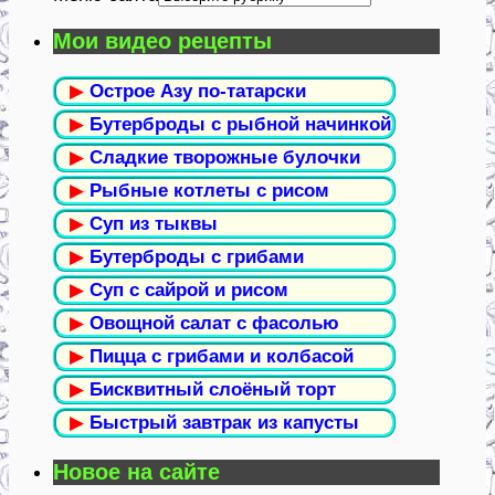
Мои видео рецепты
▶
Острое Азу по-татарски
▶
Бутерброды с рыбной начинкой
▶
Сладкие творожные булочки
▶
Рыбные котлеты с рисом
▶
Суп из тыквы
▶
Бутерброды с грибами
▶
Суп с сайрой и рисом
▶
Овощной салат с фасолью
▶
Пицца с грибами и колбасой
▶
Бисквитный слоёный торт
▶
Быстрый завтрак из капусты
Новое на сайте