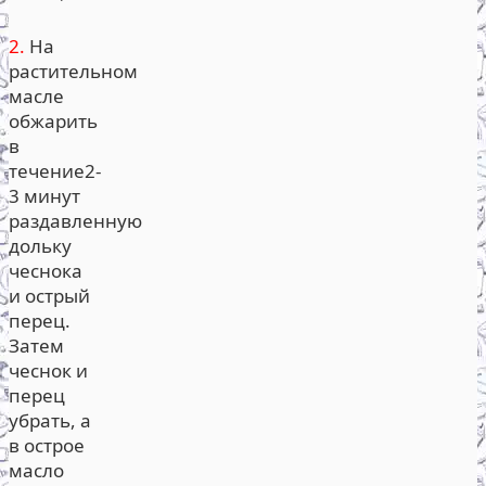
2.
На
растительном
масле
обжарить
в
течение2-
3 минут
раздавленную
дольку
чеснока
и острый
перец.
Затем
чеснок и
перец
убрать, а
в острое
масло