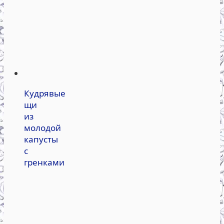
Кудрявые
щи
из
молодой
капусты
с
гренками