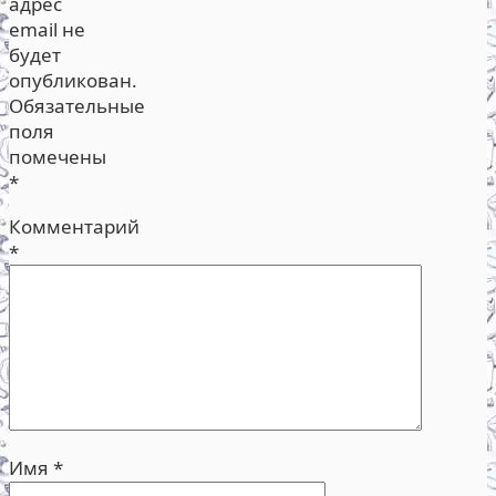
адрес
email не
будет
опубликован.
Обязательные
поля
помечены
*
Комментарий
*
Имя
*