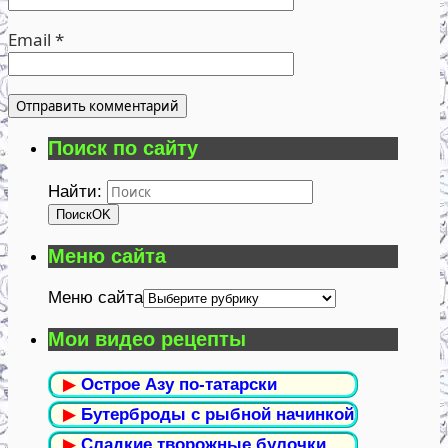
Email
*
Поиск по сайту
Найти:
Поиск
OK
Меню сайта
Меню сайта
Мои видео рецепты
▶
Острое Азу по-татарски
▶
Бутерброды с рыбной начинкой
▶
Сладкие творожные булочки