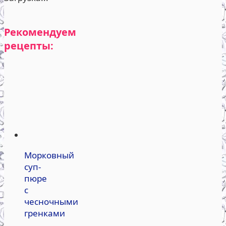
Рекомендуем
рецепты:
Морковный
суп-
пюре
с
чесночными
гренками