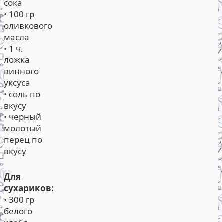
сока
• 100 гр
оливкового
масла
• 1 ч.
ложка
винного
уксуса
• соль по
вкусу
• черный
молотый
перец по
вкусу
Для
сухариков:
• 300 гр
белого