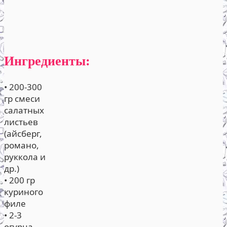
Ингредиенты:
• 200-300
гр смеси
салатных
листьев
(айсберг,
романо,
руккола и
др.)
• 200 гр
куриного
филе
• 2-3
огурца