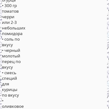
• 300 гр
томатов
черри
или 2-3
небольших
помидора
• соль по
вкусу
• черный
молотый
перец по
вкусу
• смесь
специй
для
курицы
по вкусу
•
оливковое