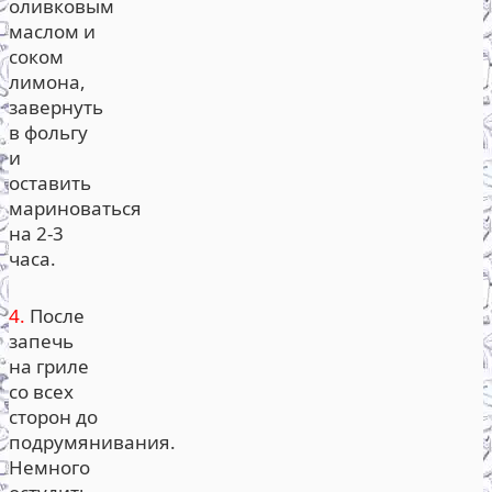
оливковым
маслом и
соком
лимона,
завернуть
в фольгу
и
оставить
мариноваться
на 2-3
часа.
4.
После
запечь
на гриле
со всех
сторон до
подрумянивания.
Немного