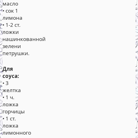
масло
• сок 1
лимона
• 1-2 ст.
ложки
нашинкованной
зелени
петрушки.
Для
соуса:
• 3
желтка
• 1 ч.
ложка
горчицы
• 1 ст.
ложка
лимонного