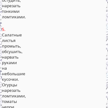
остудить,
нарезать
тонкими
ломтиками.
5.
Салатные
листья
промыть,
обсушить,
нарвать
руками
на
небольшие
кусочки.
Огурцы
нарезать
ломтиками,
томаты
черри