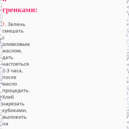
гренками:
1.
Зелень
смешать
с
оливковым
маслом,
дать
настояться
2-3 часа,
после
масло
процедить.
Хлеб
нарезать
кубиками,
выложить
на