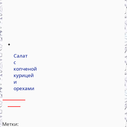
Салат
с
копченой
курицей
и
орехами
----------------
---------
Метки: