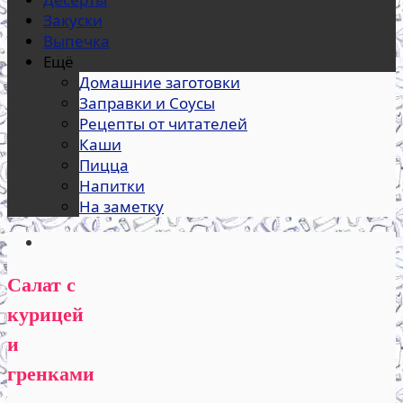
Закуски
Выпечка
Ещё
Домашние заготовки
Заправки и Соусы
Рецепты от читателей
Каши
Пицца
Напитки
На заметку
Салат с
курицей
и
гренками