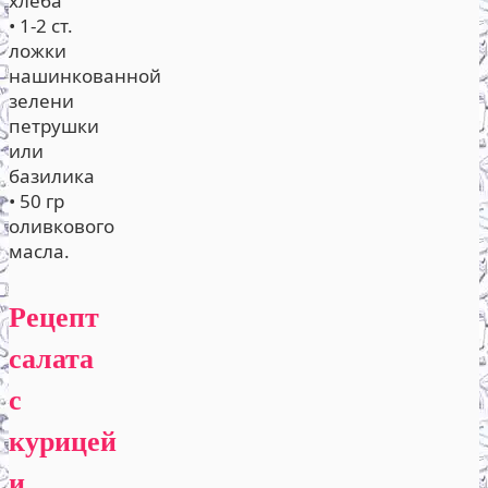
хлеба
• 1-2 ст.
ложки
нашинкованной
зелени
петрушки
или
базилика
• 50 гр
оливкового
масла.
Рецепт
салата
с
курицей
и