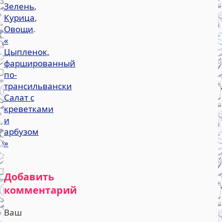
Зелень
,
Курица
,
Овощи
.
«
Цыпленок,
фаршированный
по-
трансильвански
Салат с
креветками
и
арбузом
»
Добавить
комментарий
Ваш