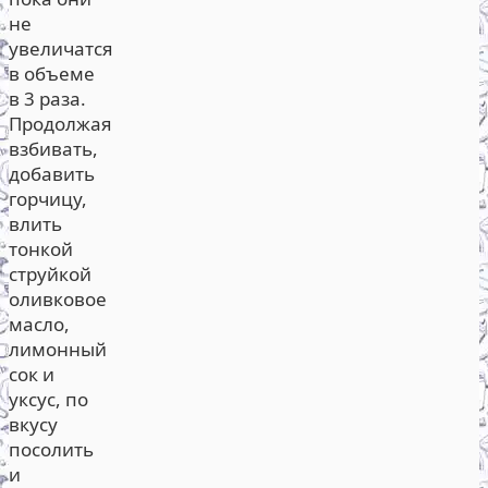
не
увеличатся
в объеме
в 3 раза.
Продолжая
взбивать,
добавить
горчицу,
влить
тонкой
струйкой
оливковое
масло,
лимонный
сок и
уксус, по
вкусу
посолить
и