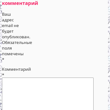
комментарий
Ваш
адрес
email не
будет
опубликован.
Обязательные
поля
помечены
*
Комментарий
*