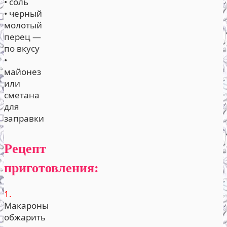
• соль
• черный
молотый
перец —
по вкусу
•
майонез
или
сметана
для
заправки
Рецепт
приготовления:
1.
Макароны
обжарить