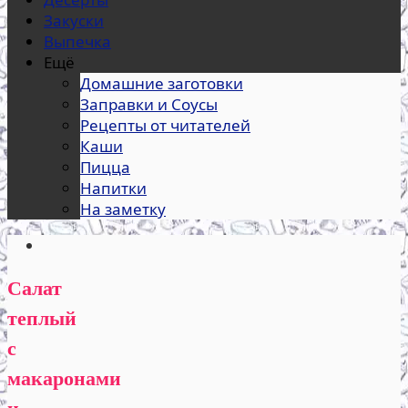
Закуски
Выпечка
Ещё
Домашние заготовки
Заправки и Соусы
Рецепты от читателей
Каши
Пицца
Напитки
На заметку
Салат
теплый
с
макаронами
и