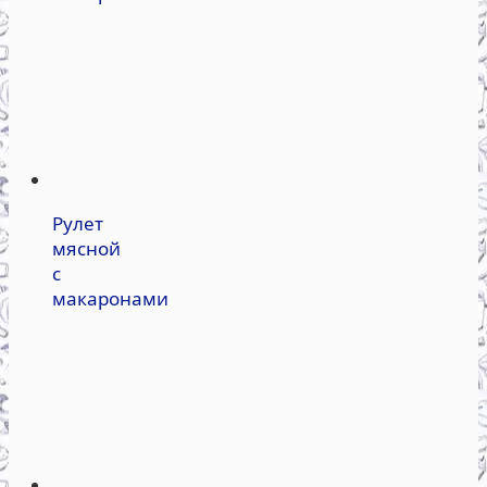
Рулет
мясной
с
макаронами