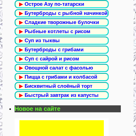
▶
Острое Азу по-татарски
▶
Бутерброды с рыбной начинкой
▶
Сладкие творожные булочки
▶
Рыбные котлеты с рисом
▶
Суп из тыквы
▶
Бутерброды с грибами
▶
Суп с сайрой и рисом
▶
Овощной салат с фасолью
▶
Пицца с грибами и колбасой
▶
Бисквитный слоёный торт
▶
Быстрый завтрак из капусты
Новое на сайте