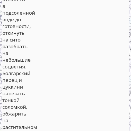
в
подсоленной
воде до
готовности,
откинуть
на сито,
разобрать
на
небольшие
соцветия.
Болгарский
перец и
цуккини
нарезать
тонкой
соломкой,
обжарить
на
растительном