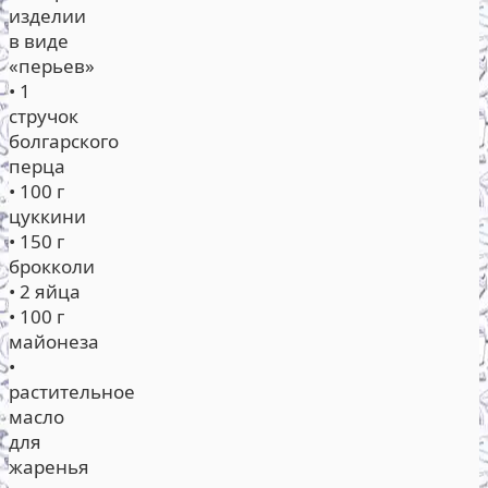
изделии
в виде
«перьев»
• 1
стручок
болгарского
перца
• 100 г
цуккини
• 150 г
брокколи
• 2 яйца
• 100 г
майонеза
•
растительное
масло
для
жаренья