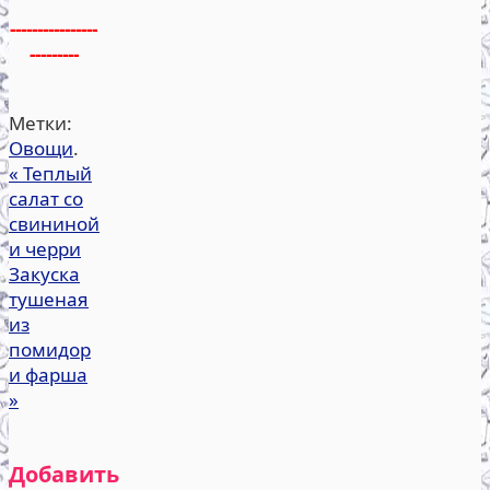
----------------
---------
Метки:
Овощи
.
«
Теплый
салат со
свининой
и черри
Закуска
тушеная
из
помидор
и фарша
»
Добавить