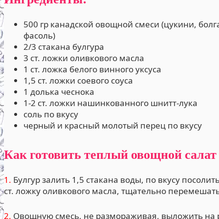
500 гр канадской овощной смеси (цукини, бол
фасоль)
2/3 стакана булгура
3 ст. ложки оливкового масла
1 ст. ложка белого винного уксуса
1,5 ст. ложки соевого соуса
1 долька чеснока
1-2 ст. ложки нашинкованного шнитт-лука
соль по вкусу
черный и красный молотый перец по вкусу
Как готовить теплый овощной салат 
1.
Булгур залить 1,5 стакана воды, по вкусу посолить
ст. ложку оливкового масла, тщательно перемешать
2.
Овощную смесь, не размораживая, выложить на р