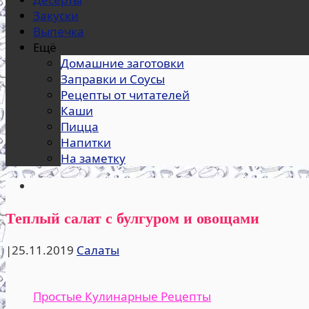
Закуски
Выпечка
Ещё
Домашние заготовки
Заправки и Соусы
Рецепты от читателей
Каши
Пицца
Напитки
На заметку
Теплый салат с булгуром и овощами
|
25.11.2019
Салаты
Простые Кулинарные Рецепты