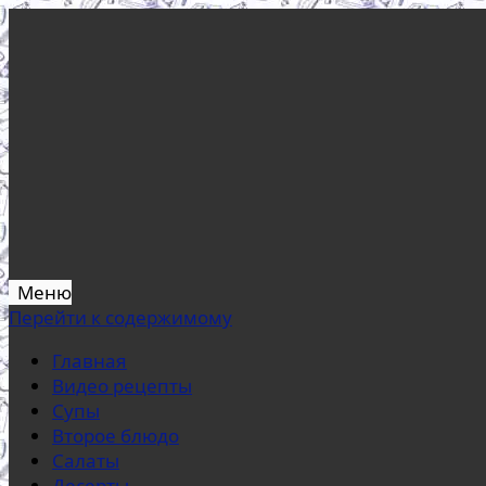
Меню
Перейти к содержимому
Главная
Видео рецепты
Супы
Второе блюдо
Салаты
Десерты