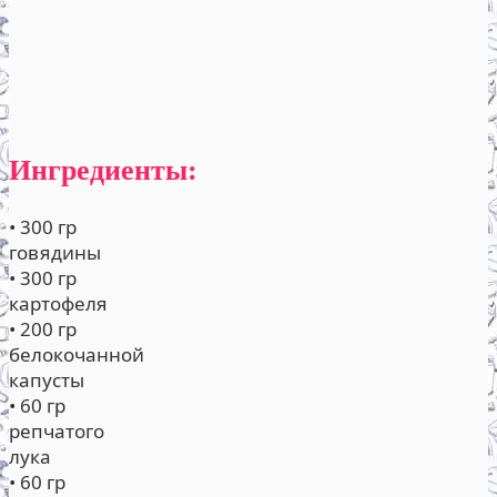
Ингредиенты:
• 300 гр
говядины
• 300 гр
картофеля
• 200 гр
белокочанной
капусты
• 60 гр
репчатого
лука
• 60 гр