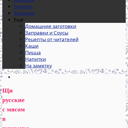
Закуски
Выпечка
Ещё
Домашние заготовки
Заправки и Соусы
Рецепты от читателей
Каши
Пицца
Напитки
На заметку
Щи
русские
с мясом
в
горшочке