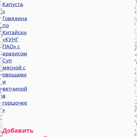
Капуста
.
«
Говядина
по
Китайски
«КУНГ
ПАО» с
арахисом
Суп
мясной с
овощами
и
ветчиной
в
горшочке
»
Добавить