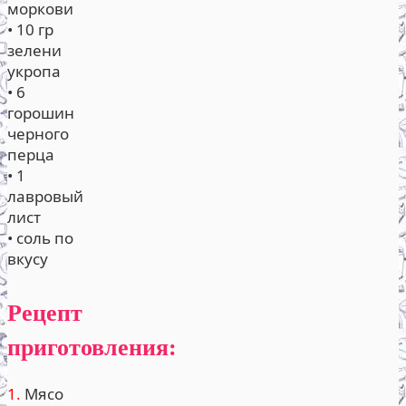
моркови
• 10 гр
зелени
укропа
• 6
горошин
черного
перца
• 1
лавровый
лист
• соль по
вкусу
Рецепт
приготовления:
1.
Мясо