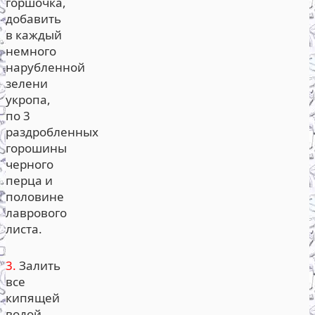
горшочка,
добавить
в каждый
немного
нарубленной
зелени
укропа,
по 3
раздробленных
горошины
черного
перца и
половине
лаврового
листа.
3.
Залить
все
кипящей
водой,