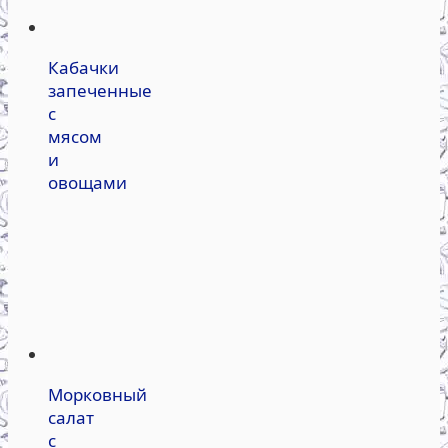
Кабачки
запеченные
с
мясом
и
овощами
Морковный
салат
с