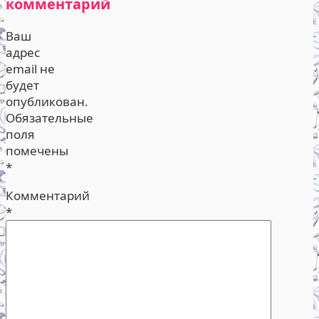
комментарий
Ваш
адрес
email не
будет
опубликован.
Обязательные
поля
помечены
*
Комментарий
*