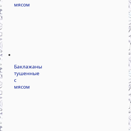
мясом
Баклажаны
тушенные
с
мясом