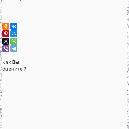
Как
Вы
оцените ?