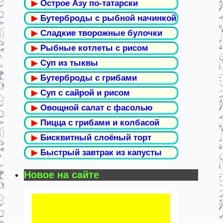
▶
Острое Азу по-татарски
▶
Бутерброды с рыбной начинкой
▶
Сладкие творожные булочки
▶
Рыбные котлеты с рисом
▶
Суп из тыквы
▶
Бутерброды с грибами
▶
Суп с сайрой и рисом
▶
Овощной салат с фасолью
▶
Пицца с грибами и колбасой
▶
Бисквитный слоёный торт
▶
Быстрый завтрак из капусты
Новое на сайте