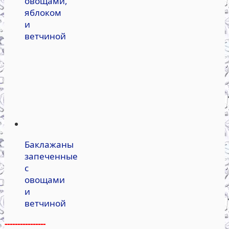
овощами,
яблоком
и
ветчиной
Баклажаны
запеченные
с
овощами
и
ветчиной
----------------