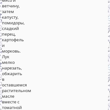
мясо и
ветчину,
затем
капусту,
помидоры,
сладкий
перец,
картофель
и
морковь.
Лук
мелко
нарезать,
обжарить
в
оставшемся
растительном
масле
вместе с
томатной