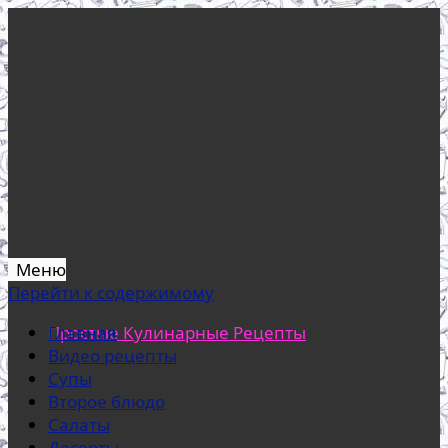
Меню
Перейти к содержимому
Простые Кулинарные Рецепты
Главная
Видео рецепты
Супы
Второе блюдо
Салаты
Десерты