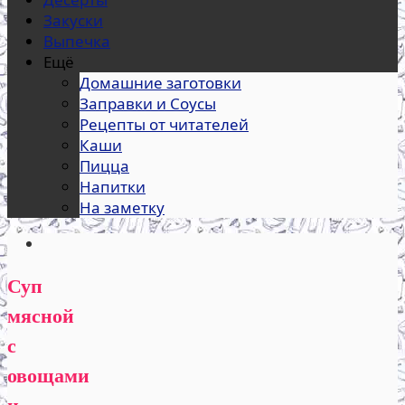
Закуски
Выпечка
Ещё
Домашние заготовки
Заправки и Соусы
Рецепты от читателей
Каши
Пицца
Напитки
На заметку
Суп
мясной
с
овощами
и