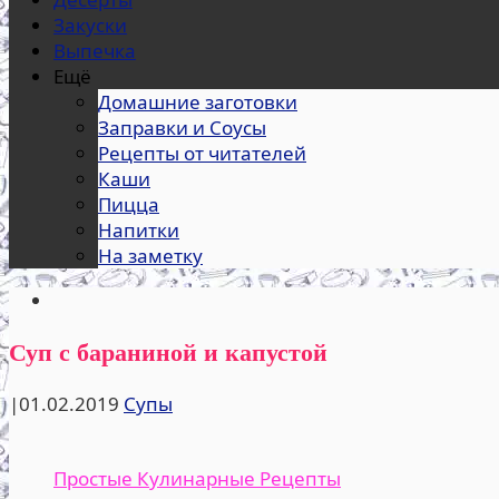
Закуски
Выпечка
Ещё
Домашние заготовки
Заправки и Соусы
Рецепты от читателей
Каши
Пицца
Напитки
На заметку
Суп с бараниной и капустой
|
01.02.2019
Супы
Простые Кулинарные Рецепты