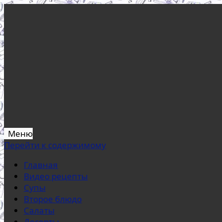
Меню
Перейти к содержимому
Главная
Видео рецепты
Супы
Второе блюдо
Салаты
Десерты