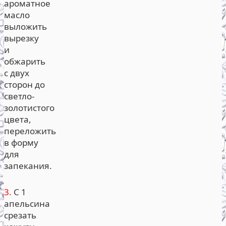
ароматное
масло
выложить
вырезку
и
обжарить
с двух
сторон до
светло-
золотистого
цвета,
переложить
в форму
для
запекания.
3.
С 1
апельсина
срезать