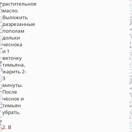
растительное
масло.
Выложить
разрезанные
пополам
дольки
чеснока
и 1
веточку
тимьяна,
жарить 2-
3
минуты.
После
чеснок и
тимьян
убрать.
2.
В