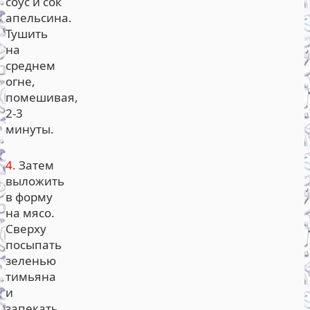
соус и сок
апельсина.
Тушить
на
среднем
огне,
помешивая,
2-3
минуты.
4.
Затем
выложить
в форму
на мясо.
Сверху
посыпать
зеленью
тимьяна
и
запекать