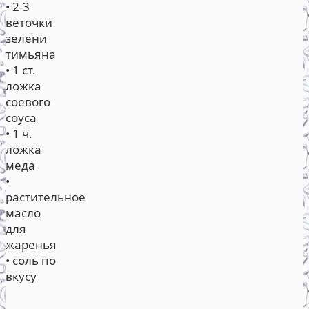
• 2-3
веточки
зелени
тимьяна
• 1 ст.
ложка
соевого
соуса
• 1 ч.
ложка
меда
•
растительное
масло
для
жаренья
• соль по
вкусу