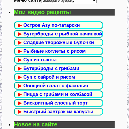
Меню сайта
Мои видео рецепты
▶
Острое Азу по-татарски
▶
Бутерброды с рыбной начинкой
▶
Сладкие творожные булочки
▶
Рыбные котлеты с рисом
▶
Суп из тыквы
▶
Бутерброды с грибами
▶
Суп с сайрой и рисом
▶
Овощной салат с фасолью
▶
Пицца с грибами и колбасой
▶
Бисквитный слоёный торт
▶
Быстрый завтрак из капусты
Новое на сайте