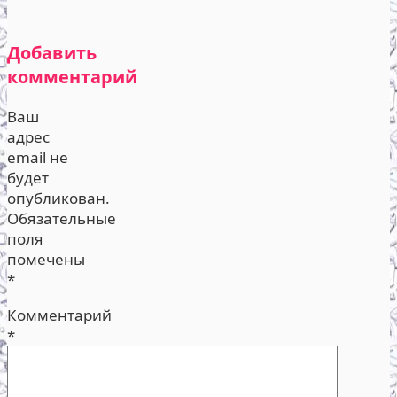
Добавить
комментарий
Ваш
адрес
email не
будет
опубликован.
Обязательные
поля
помечены
*
Комментарий
*