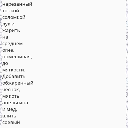
нарезанный
тонкой
соломкой
лук и
жарить
на
среднем
огне,
помешивая,
до
мягкости.
Добавить
обжаренный
чеснок,
мякоть
апельсина
и мед,
влить
соевый