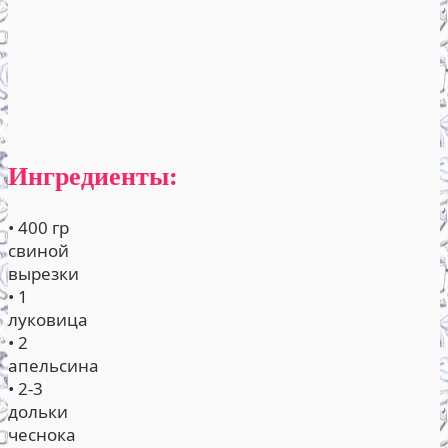
Ингредиенты:
• 400 гр
свиной
вырезки
• 1
луковица
• 2
апельсина
• 2-3
дольки
чеснока