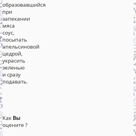
образовавшийся
при
запекании
мяса
соус,
посыпать
апельсиновой
цедрой,
украсить
зеленью
и сразу
подавать.
Как
Вы
оцените ?