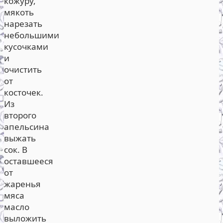
кожуру,
мякоть
нарезать
небольшими
кусочками
и
очистить
от
косточек.
Из
второго
апельсина
выжать
сок. В
оставшееся
от
жаренья
мяса
масло
выложить