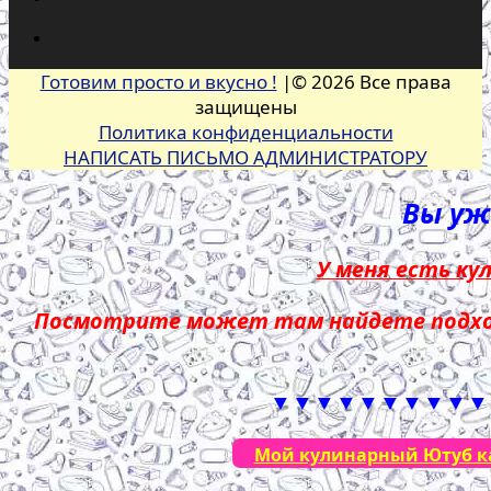
Готовим просто и вкусно !
|© 2026 Все права
защищены
Политика конфиденциальности
НАПИСАТЬ ПИСЬМО АДМИНИСТРАТОРУ
Вы уже
У меня есть ку
Посмотрите может там найдете подход
▼▼▼▼▼▼▼▼▼▼
Мой кулинарный Ютуб кан