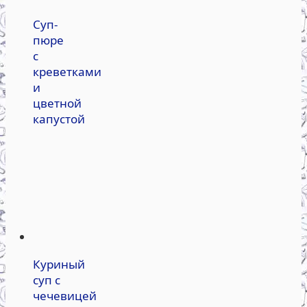
Суп-
пюре
с
креветками
и
цветной
капустой
Куриный
суп с
чечевицей