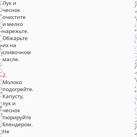
Лук и
чеснок
очистите
и мелко
нарежьте.
Обжарьте
их на
сливочном
масле.
2.
Молоко
подогрейте.
Капусту,
лук и
чеснок
пюрируйте
блендером.
Не