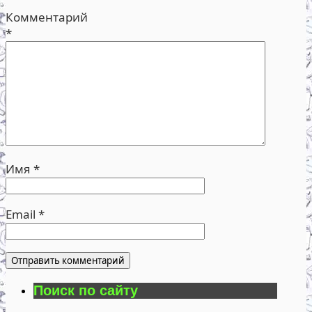
Комментарий
*
Имя
*
Email
*
Поиск по сайту