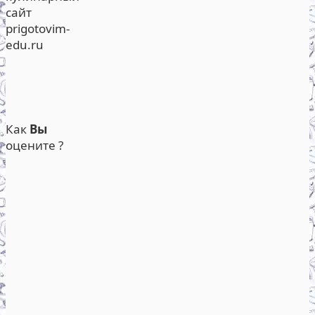
сайт
prigotovim-
edu.ru
Как
Вы
оцените ?