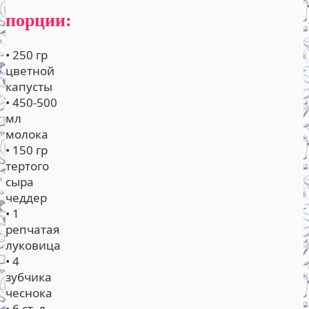
порции:
• 250 гр
цветной
капусты
• 450-500
мл
молока
• 150 гр
тертого
сыра
чеддер
• 1
репчатая
луковица
• 4
зубчика
чеснока
• 6 ст. л.