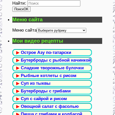
Найти:
Поиск
OK
Меню сайта
Меню сайта
Мои видео рецепты
▶
Острое Азу по-татарски
▶
Бутерброды с рыбной начинкой
▶
Сладкие творожные булочки
▶
Рыбные котлеты с рисом
▶
Суп из тыквы
▶
Бутерброды с грибами
▶
Суп с сайрой и рисом
▶
Овощной салат с фасолью
▶
Пицца с грибами и колбасой