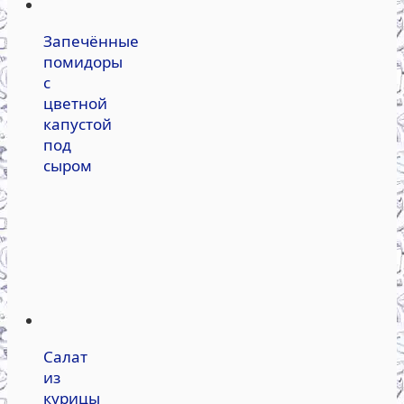
Запечённые
помидоры
с
цветной
капустой
под
сыром
Салат
из
курицы