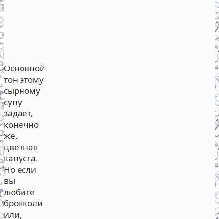
Основной
тон этому
сырному
супу
задает,
конечно
же,
цветная
капуста.
Но если
вы
любите
брокколи
или,