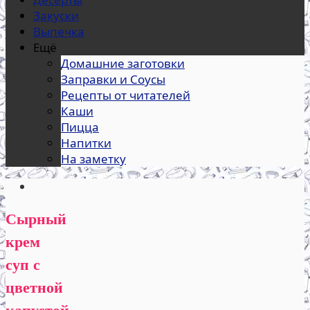
Закуски
Выпечка
Ещё
Домашние заготовки
Заправки и Соусы
Рецепты от читателей
Каши
Пицца
Напитки
На заметку
Сырный
крем
суп с
цветной
капустой