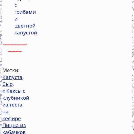
с
грибами
и
цветной
капустой
----------------
---------
Метки:
Капуста
,
Сыр
.
«
Кексы с
клубникой
из теста
на
кефире
Пицца из
кабачков