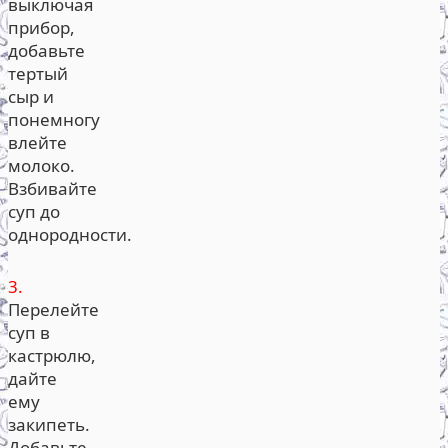
выключая
прибор,
добавьте
тертый
сыр и
понемногу
влейте
молоко.
Взбивайте
суп до
однородности.
3.
Перелейте
суп в
кастрюлю,
дайте
ему
закипеть.
Добавьте