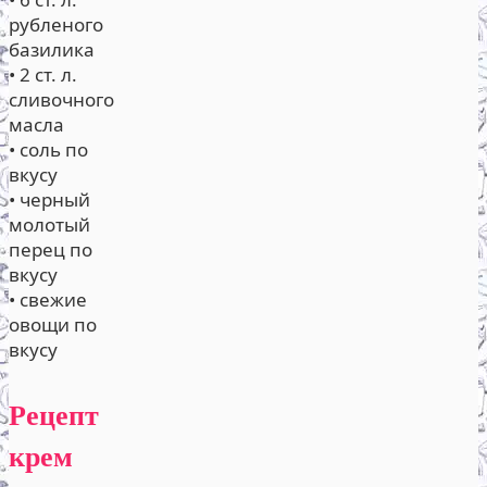
рубленого
базилика
• 2 ст. л.
сливочного
масла
• соль по
вкусу
• черный
молотый
перец по
вкусу
• свежие
овощи по
вкусу
Рецепт
крем