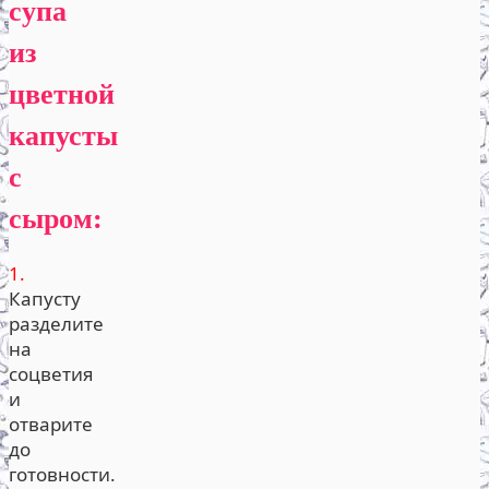
супа
из
цветной
капусты
с
сыром:
1.
Капусту
разделите
на
соцветия
и
отварите
до
готовности.