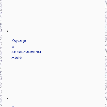
Курица
в
апельсиновом
желе