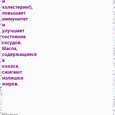
и
холестерин!),
повышает
иммунитет
и
улучшает
состояние
сосудов.
Масла,
содержащиеся
в
кокосе,
сжигают
излишки
жиров.
(Оцени,