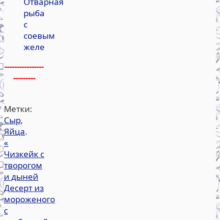
Отварная
рыба
с
соевым
желе
----------------
---------
Метки:
Сыр
,
Яйца
.
«
Чизкейк с
творогом
и дыней
Десерт из
мороженого
с