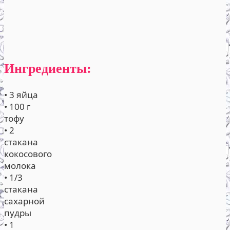
Ингредиенты:
• 3 яйца
• 100 г
тофу
• 2
стакана
кокосового
молока
• 1/3
стакана
сахарной
пудры
• 1