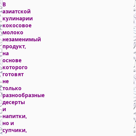
В
азиатской
кулинарии
кокосовое
молоко
незаменимый
продукт,
на
основе
которого
готовят
не
только
разнообразные
десерты
и
напитки,
но и
супчики,