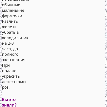
обычные
маленькие
формочки.
Разлить
желе и
убрать в
холодильник
на 2-3
часа, до
полного
застывания.
При
подаче
украсить
лепестками
роз.
Вы это
знали?