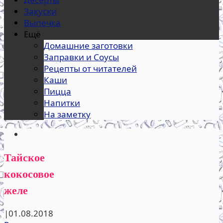
Закуски
Выпечка
Ещё
Домашние заготовки
Заправки и Соусы
Рецепты от читателей
Каши
Пицца
Напитки
На заметку
Тайское
кокосовое
желе
|
01.08.2018