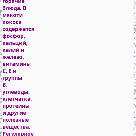
горячие
блюда. В
мякоти
кокоса
содержатся
фосфор,
кальций,
калий и
железо,
витамины
С, Е и
группы
В,
углеводы,
клетчатка,
протеины
и другие
полезные
вещества.
Регулярное