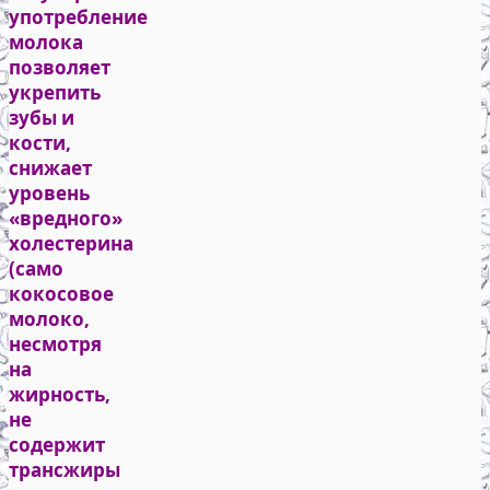
употребление
молока
позволяет
укрепить
зубы и
кости,
снижает
уровень
«вредного»
холестерина
(само
кокосовое
молоко,
несмотря
на
жирность,
не
содержит
трансжиры