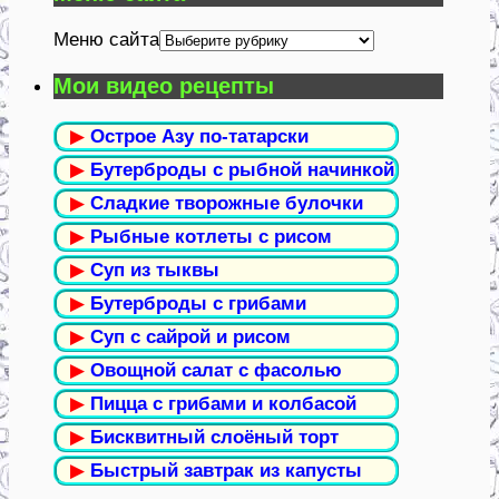
Меню сайта
Мои видео рецепты
▶
Острое Азу по-татарски
▶
Бутерброды с рыбной начинкой
▶
Сладкие творожные булочки
▶
Рыбные котлеты с рисом
▶
Суп из тыквы
▶
Бутерброды с грибами
▶
Суп с сайрой и рисом
▶
Овощной салат с фасолью
▶
Пицца с грибами и колбасой
▶
Бисквитный слоёный торт
▶
Быстрый завтрак из капусты