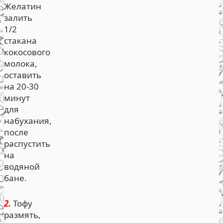
Желатин
залить
1/2
стакана
кокосового
молока,
оставить
на 20-30
минут
для
набухания,
после
распустить
на
водяной
бане.
2.
Тофу
размять,