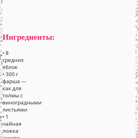
Ингредиенты:
• 8
средних
яблок
• 300 г
фарша —
как для
толмы с
виноградными
листьями
• 1
чайная
ложка
сахара