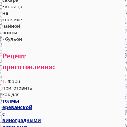
• корица
на
кончике
чайной
ложки
• бульон
Рецепт
приготовления:
1.
Фарш
приготовить
как для
толмы
ереванской
с
виноградными
листьями
.