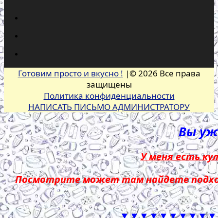
Готовим просто и вкусно !
|© 2026 Все права
защищены
Политика конфиденциальности
НАПИСАТЬ ПИСЬМО АДМИНИСТРАТОРУ
Вы уже
У меня есть ку
Посмотрите может там найдете подход
▼▼▼▼▼▼▼▼▼▼