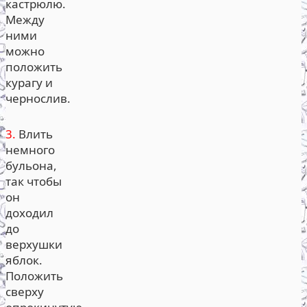
кастрюлю.
Между
ними
можно
положить
курагу и
чернослив.
3.
Влить
немного
бульона,
так чтобы
он
доходил
до
верхушки
яблок.
Положить
сверху