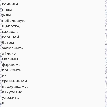
кончике
ножа
(или
небольшую
щепотку)
сахара с
корицей.
Затем
заполнить
яблоки
мясным
фаршем,
прикрыть
их
срезанными
верхушками,
аккуратно
уложить
в