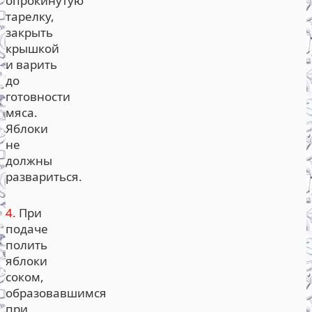
опрокинутую
тарелку,
закрыть
крышкой
и варить
до
готовности
мяса.
Яблоки
не
должны
развариться.
4.
При
подаче
полить
яблоки
соком,
образовавшимся
при