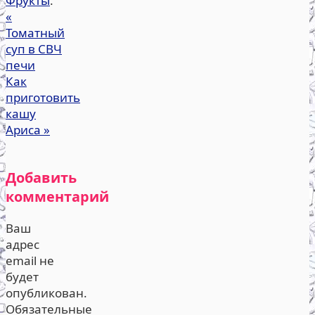
Фрукты
.
«
Томатный
суп в СВЧ
печи
Как
приготовить
кашу
Ариса
»
Добавить
комментарий
Ваш
адрес
email не
будет
опубликован.
Обязательные