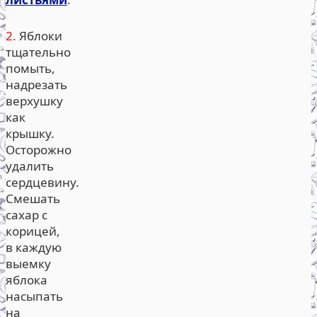
2.
Яблоки
тщательно
помыть,
надрезать
верхушку
как
крышку.
Осторожно
удалить
сердцевину.
Смешать
сахар с
корицей,
в каждую
выемку
яблока
насыпать
на