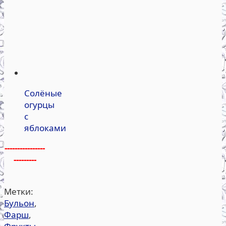
Солёные
огурцы
с
яблоками
----------------
---------
Метки:
Бульон
,
Фарш
,