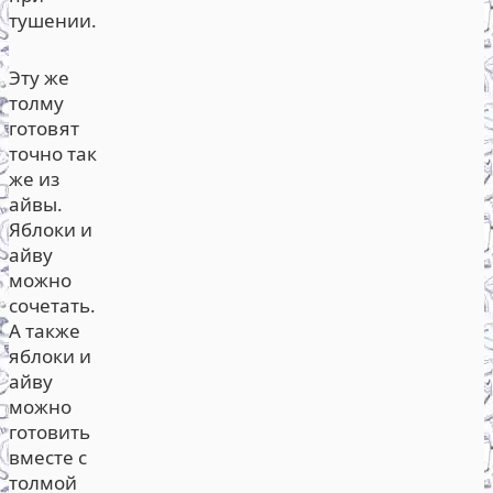
тушении.
Эту же
толму
готовят
точно так
же из
айвы.
Яблоки и
айву
можно
сочетать.
А также
яблоки и
айву
можно
готовить
вместе с
толмой