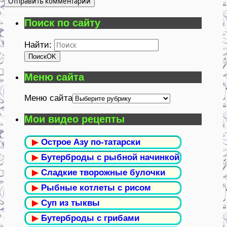
Поиск по сайту
Найти:
Поиск
OK
Меню сайта
Меню сайта
Мои видео рецепты
▶
Острое Азу по-татарски
▶
Бутерброды с рыбной начинкой
▶
Сладкие творожные булочки
▶
Рыбные котлеты с рисом
▶
Суп из тыквы
▶
Бутерброды с грибами