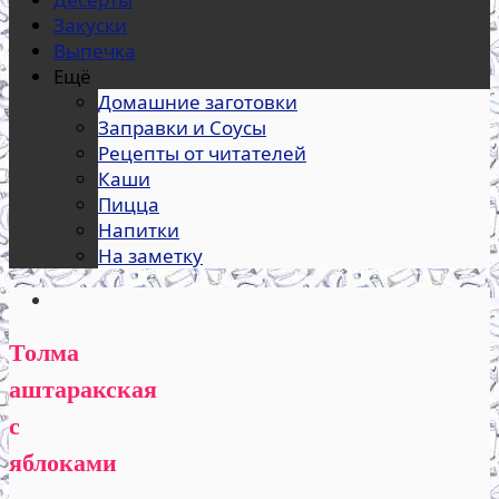
Закуски
Выпечка
Ещё
Домашние заготовки
Заправки и Соусы
Рецепты от читателей
Каши
Пицца
Напитки
На заметку
Толма
аштаракская
с
яблоками