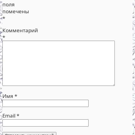
поля
помечены
*
Комментарий
*
Имя
*
Email
*