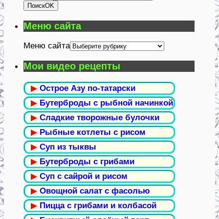
Поиск
OK
Меню сайта
Меню сайта
Мои видео рецепты
▶
Острое Азу по-татарски
▶
Бутерброды с рыбной начинкой
▶
Сладкие творожные булочки
▶
Рыбные котлеты с рисом
▶
Суп из тыквы
▶
Бутерброды с грибами
▶
Суп с сайрой и рисом
▶
Овощной салат с фасолью
▶
Пицца с грибами и колбасой