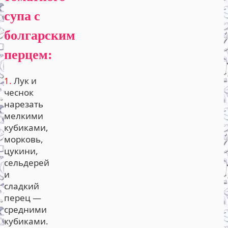
супа с
болгарским
перцем:
1.
Лук и
чеснок
нарезать
мелкими
кубиками,
морковь,
цукини,
сельдерей
и
сладкий
перец —
средними
кубиками.