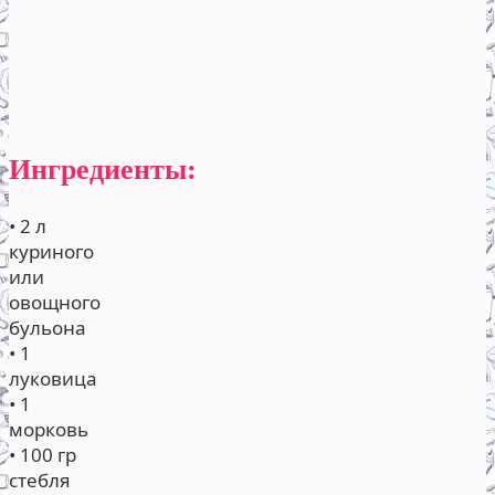
Ингредиенты:
• 2 л
куриного
или
овощного
бульона
• 1
луковица
• 1
морковь
• 100 гр
стебля