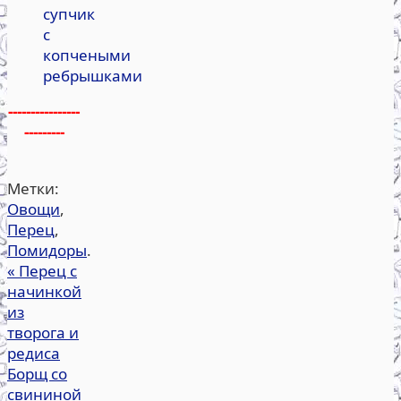
супчик
с
копчеными
ребрышками
----------------
---------
Метки:
Овощи
,
Перец
,
Помидоры
.
«
Перец с
начинкой
из
творога и
редиса
Борщ со
свининой