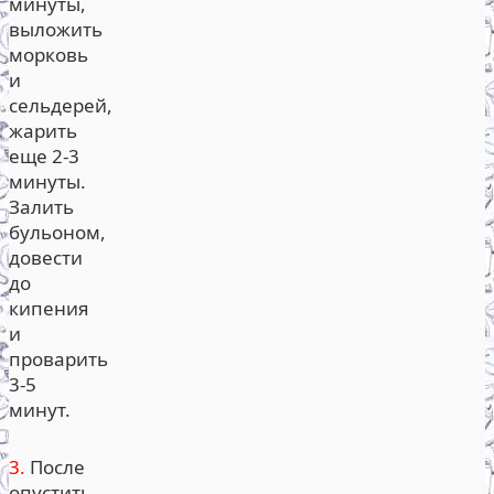
минуты,
выложить
морковь
и
сельдерей,
жарить
еще 2-3
минуты.
Залить
бульоном,
довести
до
кипения
и
проварить
3-5
минут.
3.
После
опустить