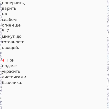
поперчить,
варить
на
слабом
огне еще
5 -7
минут, до
готовности
овощей.
4.
При
подаче
украсить
листочками
базилика.