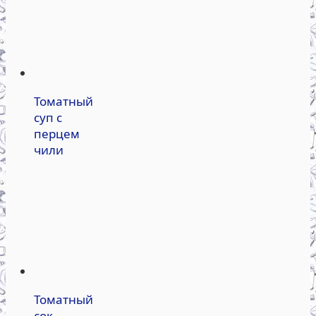
Томатный
суп с
перцем
чили
Томатный
сок