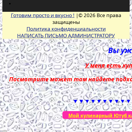
Готовим просто и вкусно !
|© 2026 Все права
защищены
Политика конфиденциальности
НАПИСАТЬ ПИСЬМО АДМИНИСТРАТОРУ
Вы уже
У меня есть ку
Посмотрите может там найдете подход
▼▼▼▼▼▼▼▼▼▼
Мой кулинарный Ютуб кан