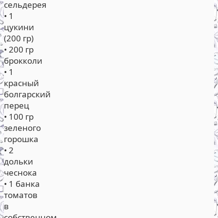
сельдерея
• 1
цукини
(200 гр)
• 200 гр
брокколи
• 1
красный
болгарский
перец
• 100 гр
зеленого
горошка
• 2
дольки
чеснока
• 1 банка
томатов
в
собственном