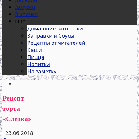
Закуски
Выпечка
Ещё
Домашние заготовки
Заправки и Соусы
Рецепты от читателей
Каши
Пицца
Напитки
На заметку
Рецепт
торта
«Слезка»
|
23.06.2018