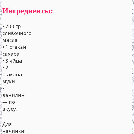
Ингредиенты:
• 200 гр
сливочного
масла
• 1 стакан
сахара
• 3 яйца
• 2
стакана
муки
•
ванилин
— по
вкусу.
Для
начинки: