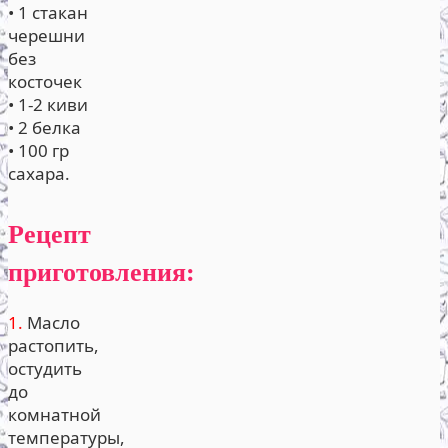
• 1 стакан
черешни
без
косточек
• 1-2 киви
• 2 белка
• 100 гр
сахара.
Рецепт
приготовления:
1.
Масло
растопить,
остудить
до
комнатной
температуры,