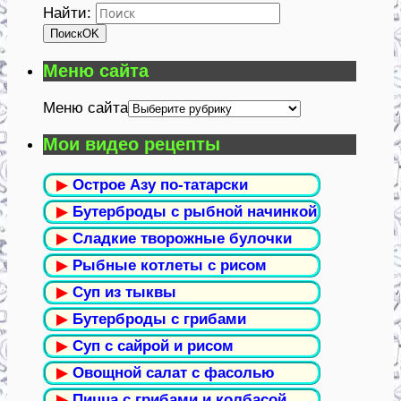
Найти:
Поиск
OK
Меню сайта
Меню сайта
Мои видео рецепты
▶
Острое Азу по-татарски
▶
Бутерброды с рыбной начинкой
▶
Сладкие творожные булочки
▶
Рыбные котлеты с рисом
▶
Суп из тыквы
▶
Бутерброды с грибами
▶
Суп с сайрой и рисом
▶
Овощной салат с фасолью
▶
Пицца с грибами и колбасой