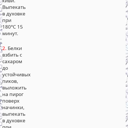
киви.
Выпекать
в духовке
при
180°С 15
минут.
2.
Белки
взбить с
сахаром
до
устойчивых
пиков,
выложить
на пирог
поверх
начинки,
выпекать
в духовке
при