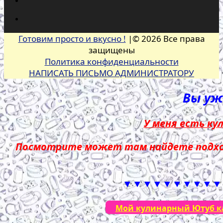
Готовим просто и вкусно !
|© 2026 Все права
защищены
Политика конфиденциальности
НАПИСАТЬ ПИСЬМО АДМИНИСТРАТОРУ
Вы уже
У меня есть ку
Посмотрите может там найдете подход
▼▼▼▼▼▼▼▼▼▼
Мой кулинарный Ютуб кан