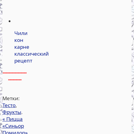
Чили
кон
карне
классический
рецепт
----------------
---------
Метки:
Тесто
,
Фрукты
.
«
Пицца
«Синьор
Помидор»