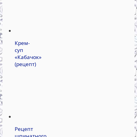
Крем-
суп
«Кабачок»
(рецепт)
Рецепт
шпинатного