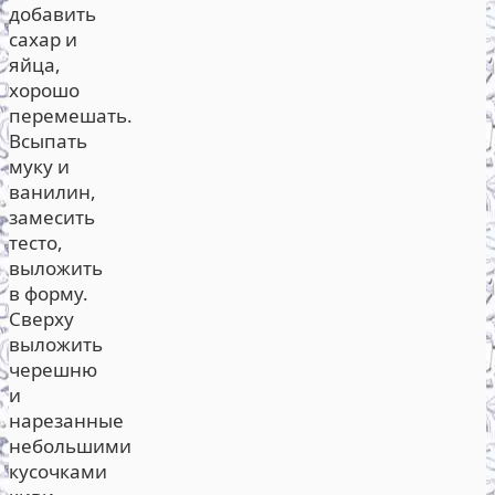
добавить
сахар и
яйца,
хорошо
перемешать.
Всыпать
муку и
ванилин,
замесить
тесто,
выложить
в форму.
Сверху
выложить
черешню
и
нарезанные
небольшими
кусочками