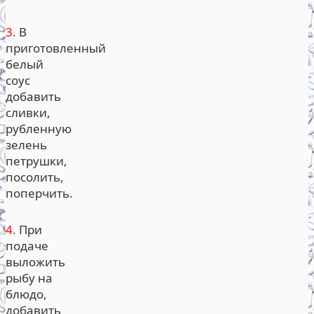
3.
В
приготовленный
белый
соус
добавить
сливки,
рубленную
зелень
петрушки,
посолить,
поперчить.
4.
При
подаче
выложить
рыбу на
блюдо,
добавить