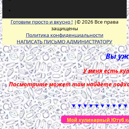
Готовим просто и вкусно !
|© 2026 Все права
защищены
Политика конфиденциальности
НАПИСАТЬ ПИСЬМО АДМИНИСТРАТОРУ
Вы уже
У меня есть ку
Посмотрите может там найдете подход
▼▼▼▼▼▼▼▼▼▼
Мой кулинарный Ютуб кан