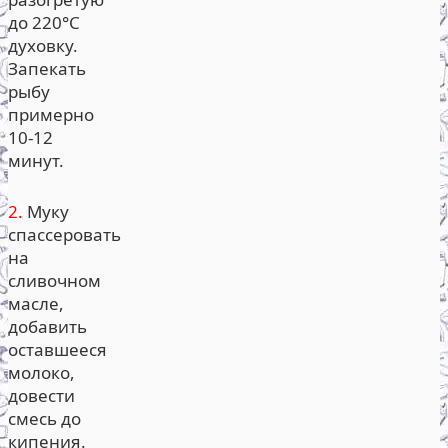
до 220°С
духовку.
Запекать
рыбу
примерно
10-12
минут.
2.
Муку
спассеровать
на
сливочном
масле,
добавить
оставшееся
молоко,
довести
смесь до
кипения.