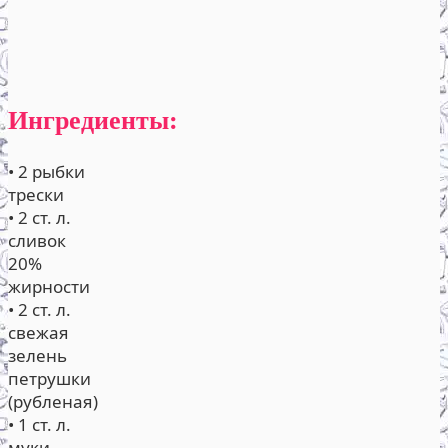
Ингредиенты:
• 2 рыбки
трески
• 2 ст. л.
сливок
20%
жирности
• 2 ст. л.
свежая
зелень
петрушки
(рубленая)
• 1 ст. л.
муки