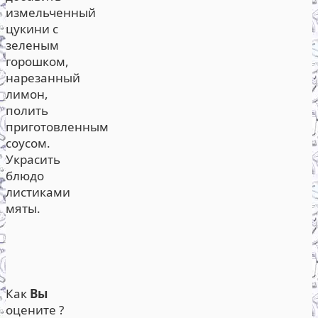
измельченный
цукини с
зеленым
горошком,
нарезанный
лимон,
полить
приготовленным
соусом.
Украсить
блюдо
листиками
мяты.
Как
Вы
оцените ?