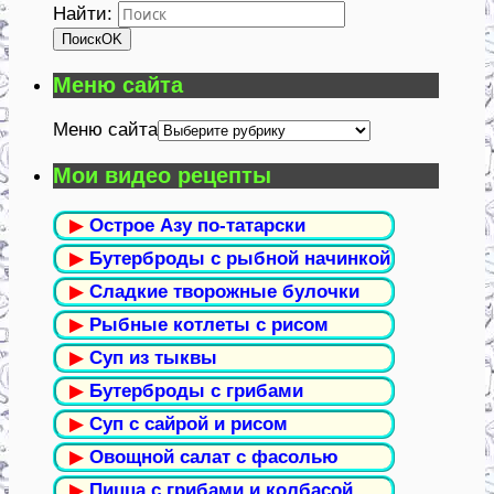
Найти:
Поиск
OK
Меню сайта
Меню сайта
Мои видео рецепты
▶
Острое Азу по-татарски
▶
Бутерброды с рыбной начинкой
▶
Сладкие творожные булочки
▶
Рыбные котлеты с рисом
▶
Суп из тыквы
▶
Бутерброды с грибами
▶
Суп с сайрой и рисом
▶
Овощной салат с фасолью
▶
Пицца с грибами и колбасой