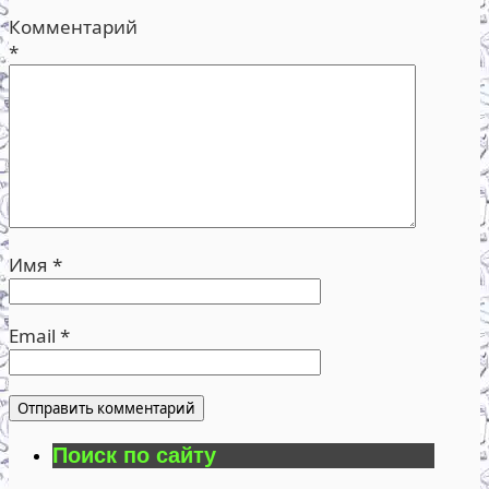
Комментарий
*
Имя
*
Email
*
Поиск по сайту