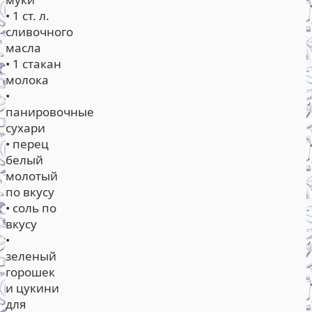
• 1 ст. л.
сливочного
масла
• 1 стакан
молока
•
панировочные
сухари
• перец
белый
молотый
по вкусу
• соль по
вкусу
•
зеленый
горошек
и цукини
для