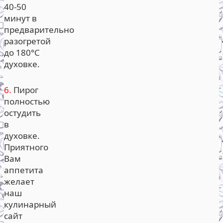
40-50
минут в
предварительно
разогретой
до 180°С
духовке.
6.
Пирог
полностью
остудить
в
духовке.
Приятного
Вам
аппетита
желает
наш
кулинарный
сайт