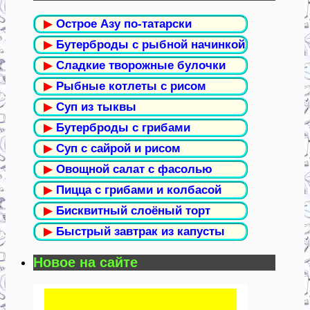
▶
Острое Азу по-татарски
▶
Бутерброды с рыбной начинкой
▶
Сладкие творожные булочки
▶
Рыбные котлеты с рисом
▶
Суп из тыквы
▶
Бутерброды с грибами
▶
Суп с сайрой и рисом
▶
Овощной салат с фасолью
▶
Пицца с грибами и колбасой
▶
Бисквитный слоёный торт
▶
Быстрый завтрак из капусты
Новое на сайте