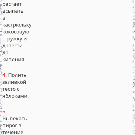
растает,
всыпать
в
кастрюльку
кокосовую
стружку и
довести
до
кипения.
4.
Полить
заливкой
тесто с
яблоками.
5.
Выпекать
пирог в
течение