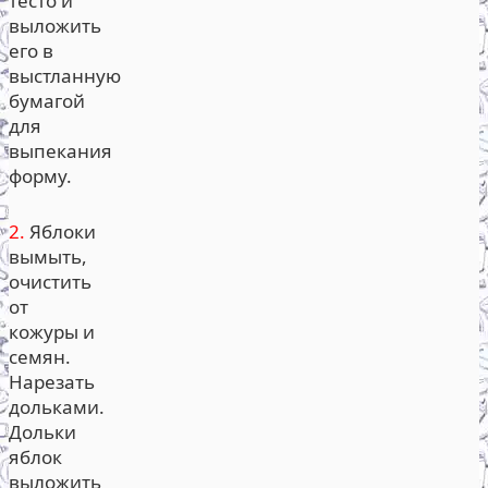
тесто и
выложить
его в
выстланную
бумагой
для
выпекания
форму.
2.
Яблоки
вымыть,
очистить
от
кожуры и
семян.
Нарезать
дольками.
Дольки
яблок
выложить