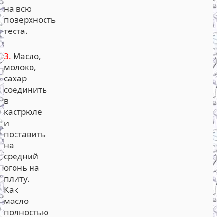
на всю
поверхность
теста.
3.
Масло,
молоко,
сахар
соединить
в
кастрюле
и
поставить
на
средний
огонь на
плиту.
Как
масло
полностью