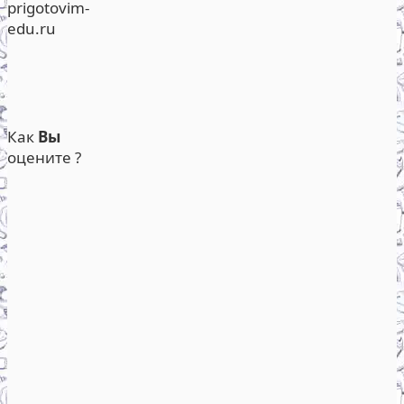
prigotovim-
edu.ru
Как
Вы
оцените ?