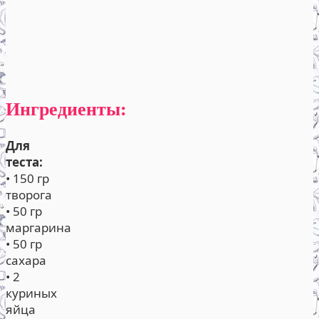
Ингредиенты:
Для
теста:
• 150 гр
творога
• 50 гр
маргарина
• 50 гр
сахара
• 2
куриных
яйца