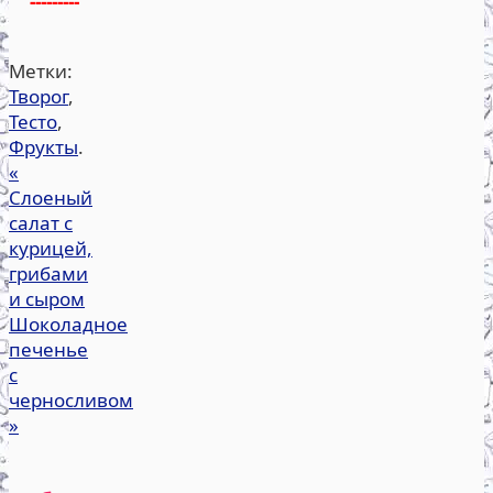
---------
Метки:
Творог
,
Тесто
,
Фрукты
.
«
Слоеный
салат с
курицей,
грибами
и сыром
Шоколадное
печенье
с
черносливом
»