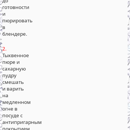
до
готовности
и
пюрировать
в
блендере.
2.
Тыквенное
пюре и
сахарную
пудру
смешать
и варить
на
медленном
огне в
посуде с
антипригарным
покрытием