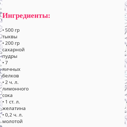
Ингредиенты:
• 500 гр
тыквы
• 200 гр
сахарной
пудры
• 7
яичных
белков
• 2 ч. л.
лимонного
сока
• 1 ст. л.
желатина
• 0,2 ч. л.
молотой