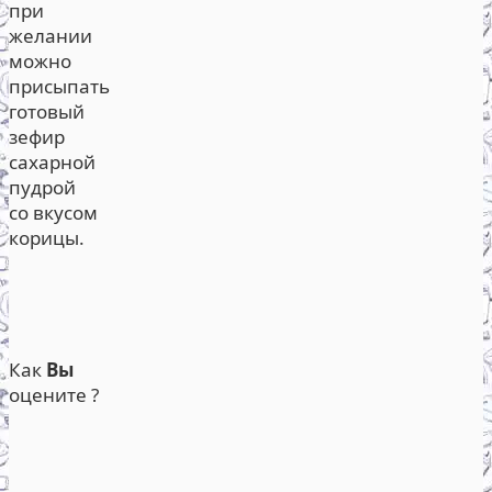
при
желании
можно
присыпать
готовый
зефир
сахарной
пудрой
со вкусом
корицы.
Как
Вы
оцените ?