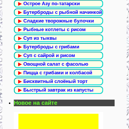
▶
Острое Азу по-татарски
▶
Бутерброды с рыбной начинкой
▶
Сладкие творожные булочки
▶
Рыбные котлеты с рисом
▶
Суп из тыквы
▶
Бутерброды с грибами
▶
Суп с сайрой и рисом
▶
Овощной салат с фасолью
▶
Пицца с грибами и колбасой
▶
Бисквитный слоёный торт
▶
Быстрый завтрак из капусты
Новое на сайте