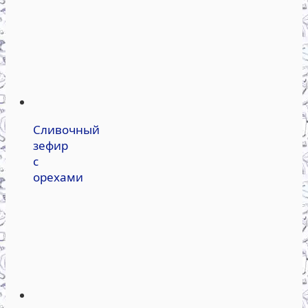
Сливочный
зефир
с
орехами