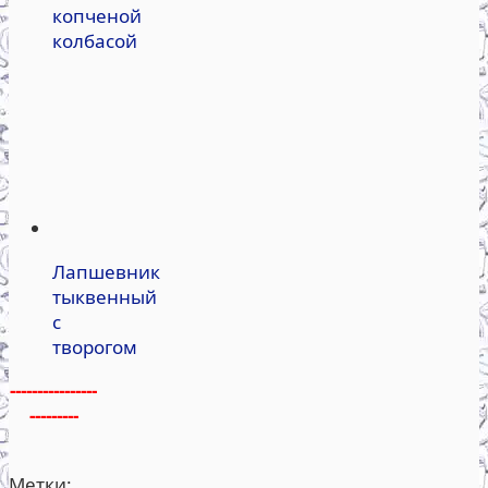
копченой
колбасой
Лапшевник
тыквенный
с
творогом
----------------
---------
Метки: