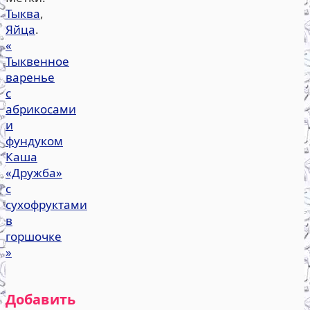
Тыква
,
Яйца
.
«
Тыквенное
варенье
с
абрикосами
и
фундуком
Каша
«Дружба»
с
сухофруктами
в
горшочке
»
Добавить