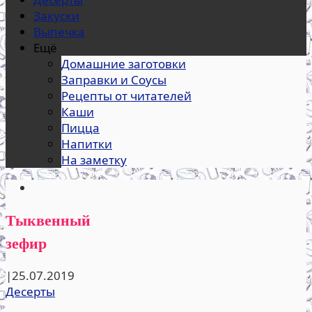
Закуски
Выпечка
Ещё
Домашние заготовки
Заправки и Соусы
Рецепты от читателей
Каши
Пицца
Напитки
На заметку
Тыквенный
зефир
|
25.07.2019
Десерты