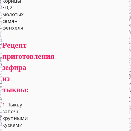
корицы
• 0,2
молотых
семян
фенхеля
Рецепт
приготовления
зефира
из
тыквы:
1.
Тыкву
запечь
крупными
кусками