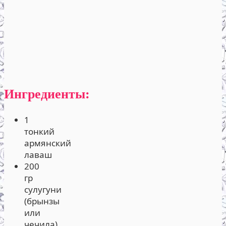
Ингредиенты:
1
тонкий
армянский
лаваш
200
гр
сулугуни
(брынзы
или
чечила)