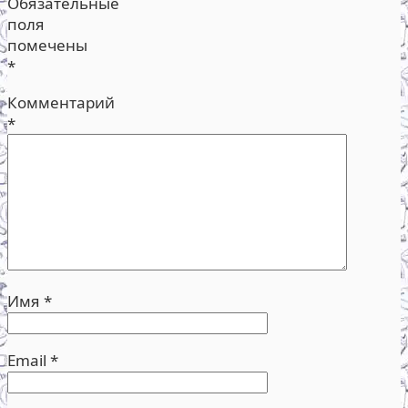
Обязательные
поля
помечены
*
Комментарий
*
Имя
*
Email
*