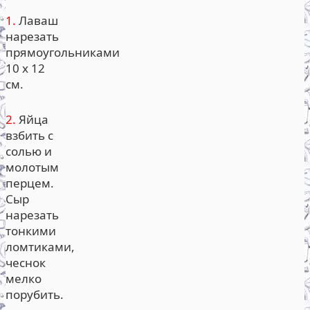
1.
Лаваш
нарезать
прямоугольниками
10 х 12
см.
2.
Яйца
взбить с
солью и
молотым
перцем.
Сыр
нарезать
тонкими
ломтиками,
чеснок
мелко
порубить.