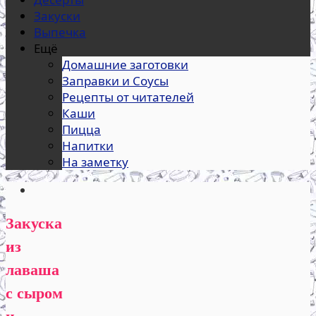
Закуски
Выпечка
Ещё
Домашние заготовки
Заправки и Соусы
Рецепты от читателей
Каши
Пицца
Напитки
На заметку
Закуска
из
лаваша
с сыром
и