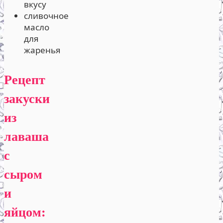
вкусу
сливочное
масло
для
жаренья
Рецепт
закуски
из
лаваша
с
сыром
и
яйцом: