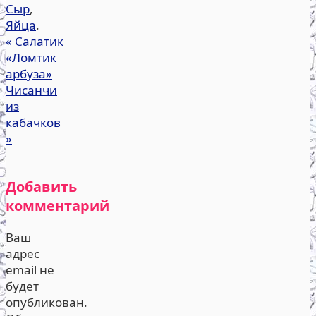
Сыр
,
Яйца
.
«
Салатик
«Ломтик
арбуза»
Чисанчи
из
кабачков
»
Добавить
комментарий
Ваш
адрес
email не
будет
опубликован.