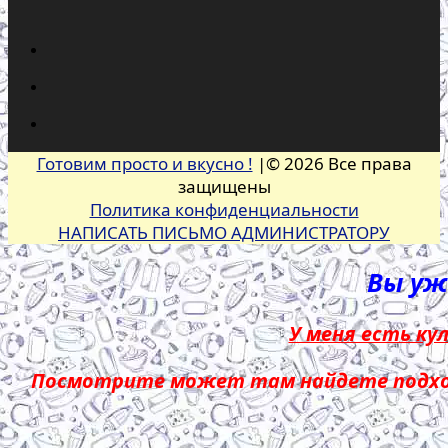
Готовим просто и вкусно !
|© 2026 Все права
защищены
Политика конфиденциальности
НАПИСАТЬ ПИСЬМО АДМИНИСТРАТОРУ
Вы уже
У меня есть ку
Посмотрите может там найдете подход