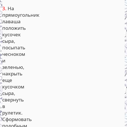
3.
На
прямоугольник
лаваша
положить
кусочек
сыра,
посыпать
чесноком
и
зеленью,
накрыть
еще
кусочком
сыра,
свернуть
в
рулетик.
Сформовать
подобным