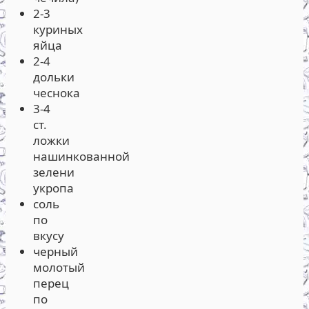
2-3
куриных
яйца
2-4
дольки
чеснока
3-4
ст.
ложки
нашинкованной
зелени
укропа
соль
по
вкусу
черный
молотый
перец
по