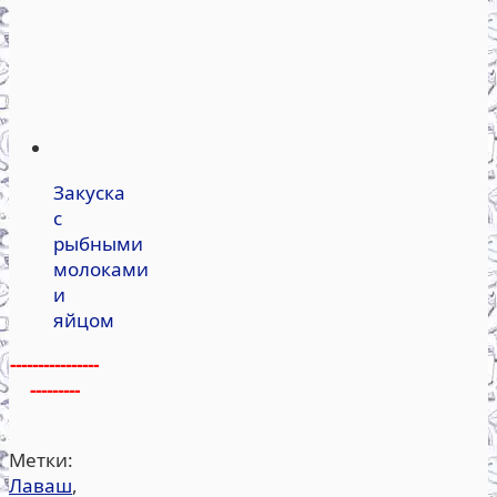
Закуска
с
рыбными
молоками
и
яйцом
----------------
---------
Метки:
Лаваш
,