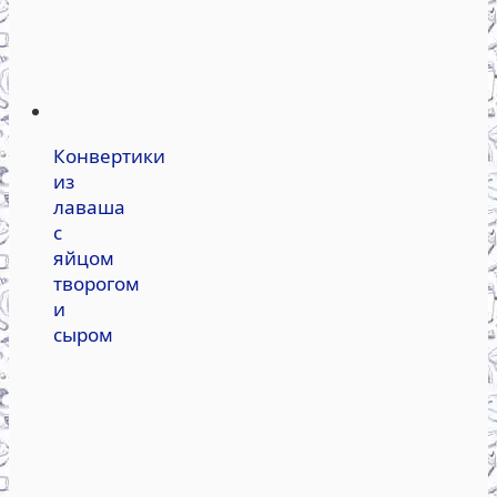
Конвертики
из
лаваша
с
яйцом
творогом
и
сыром