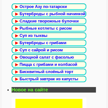
▶
Острое Азу по-татарски
▶
Бутерброды с рыбной начинкой
▶
Сладкие творожные булочки
▶
Рыбные котлеты с рисом
▶
Суп из тыквы
▶
Бутерброды с грибами
▶
Суп с сайрой и рисом
▶
Овощной салат с фасолью
▶
Пицца с грибами и колбасой
▶
Бисквитный слоёный торт
▶
Быстрый завтрак из капусты
Новое на сайте