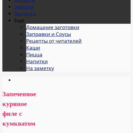
Закуски
Выпечка
Ещё
Домашние заготовки
Заправки и Соусы
Рецепты от читателей
Каши
Пицца
Напитки
На заметку
Запеченное
куриное
филе с
кумкватом