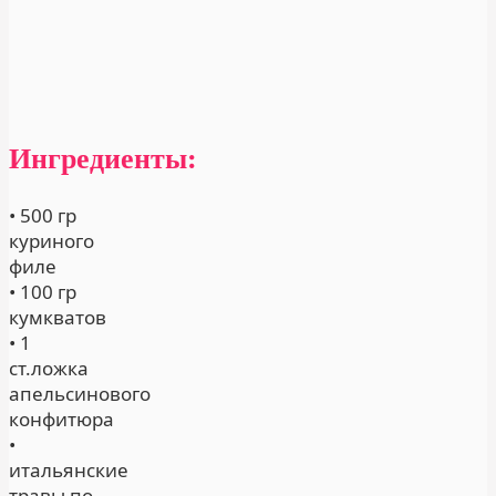
Ингредиенты:
• 500 гр
куриного
филе
• 100 гр
кумкватов
• 1
ст.ложка
апельсинового
конфитюра
•
итальянские
травы по