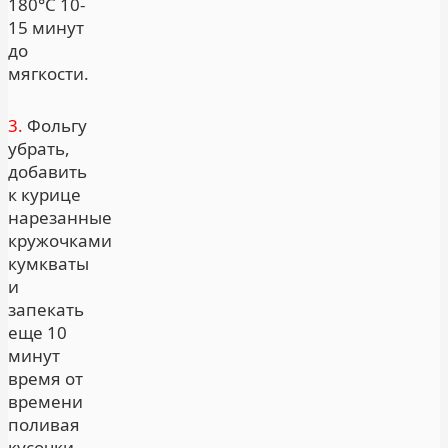
180°С 10-
15 минут
до
мягкости.
3.
Фольгу
убрать,
добавить
к курице
нарезанные
кружочками
кумкваты
и
запекать
еще 10
минут
время от
времени
поливая
кусочки