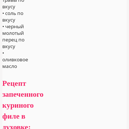
вкусу
• соль по
вкусу
• черный
молотый
перец по
вкусу
•
оливковое
масло
Рецепт
запеченного
куриного
филе в
духовке: