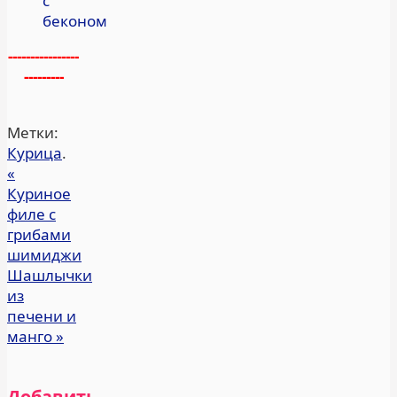
с
беконом
----------------
---------
Метки:
Курица
.
«
Куриное
филе с
грибами
шимиджи
Шашлычки
из
печени и
манго
»
Добавить