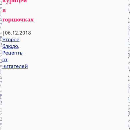
в
горшочках
|
06.12.2018
Второе
блюдо
,
Рецепты
от
читателей