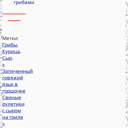
грибами
----------------
---------
Метки:
Грибы
,
Курица
,
Сыр
.
«
Запеченный
говяжий
язык в
горшочке
Свиные
рулетики
с сыром
на гриле
»