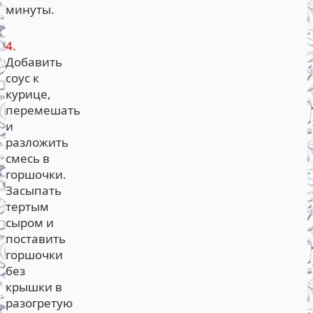
минуты.
4.
Добавить
соус к
курице,
перемешать
и
разложить
смесь в
горшочки.
Засыпать
тертым
сыром и
поставить
горшочки
без
крышки в
разогретую