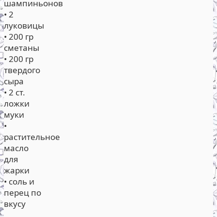
шампиньонов
• 2
луковицы
• 200 гр
сметаны
• 200 гр
твердого
сыра
• 2 ст.
ложки
муки
•
растительное
масло
для
жарки
• соль и
перец по
вкусу