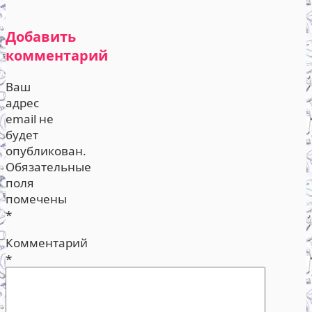
Добавить
комментарий
Ваш
адрес
email не
будет
опубликован.
Обязательные
поля
помечены
*
Комментарий
*