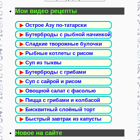
Мои видео рецепты
▶
Острое Азу по-татарски
▶
Бутерброды с рыбной начинкой
▶
Сладкие творожные булочки
▶
Рыбные котлеты с рисом
▶
Суп из тыквы
▶
Бутерброды с грибами
▶
Суп с сайрой и рисом
▶
Овощной салат с фасолью
▶
Пицца с грибами и колбасой
▶
Бисквитный слоёный торт
▶
Быстрый завтрак из капусты
Новое на сайте