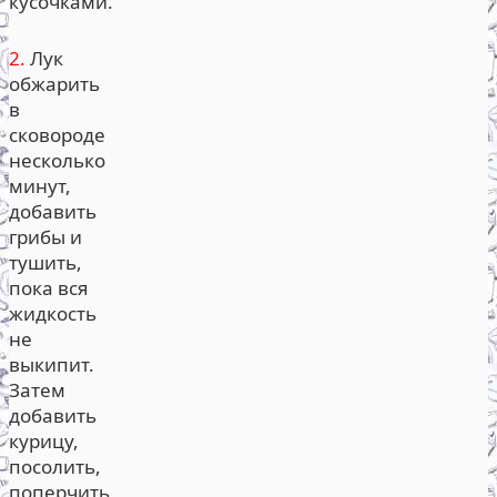
кусочками.
2.
Лук
обжарить
в
сковороде
несколько
минут,
добавить
грибы и
тушить,
пока вся
жидкость
не
выкипит.
Затем
добавить
курицу,
посолить,
поперчить