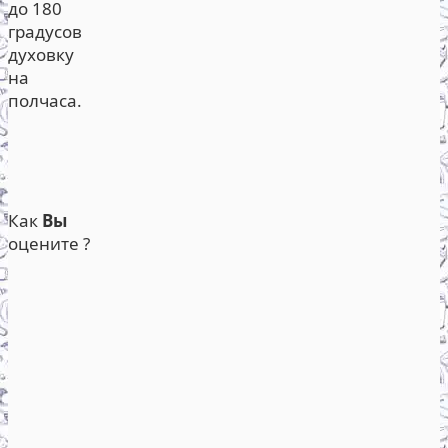
до 180
градусов
духовку
на
полчаса.
Как
Вы
оцените ?