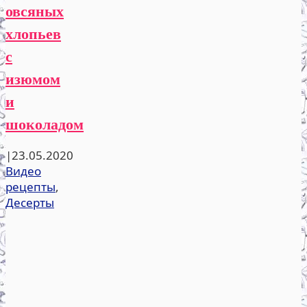
овсяных
хлопьев
с
изюмом
и
шоколадом
|
23.05.2020
Видео
рецепты
,
Десерты