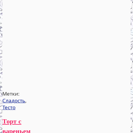
Метки:
Сладость
,
Тесто
Торт с
вареньем