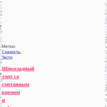
Метки:
Сладость
,
Тесто
Шоколадный
торт со
сметанным
кремом
и